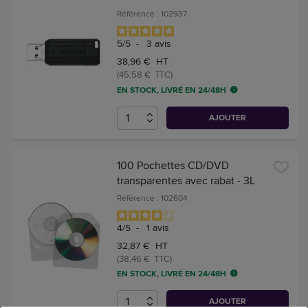
Référence : 102937
5
/
5
-
3
avis
38,96 € HT
(45,58 € TTC)
EN STOCK, LIVRÉ EN 24/48H
AJOUTER
100 Pochettes CD/DVD
transparentes avec rabat - 3L
Référence : 102604
4
/
5
-
1
avis
32,87 € HT
(38,46 € TTC)
EN STOCK, LIVRÉ EN 24/48H
AJOUTER