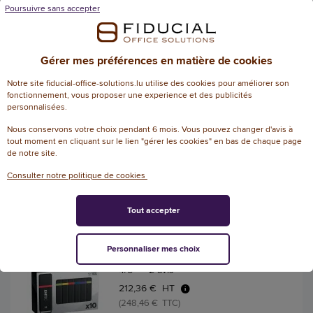
Poursuivre sans accepter
Disque dur externe USB 3.0 –
1 To – Intenso
Gérer mes préférences en matière de cookies
Référence : 148849
Notre site fiducial-office-solutions.lu utilise des cookies pour améliorer son
fonctionnement, vous proposer une experience et des publicités
127,75 € HT
personnalisées.
(149,47 € TTC)
Nous conservons votre choix pendant 6 mois. Vous pouvez changer d'avis à
EN STOCK, LIVRÉ EN 24/48H
tout moment en cliquant sur le lien "gérer les cookies" en bas de chaque page
de notre site.
AJOUTER
Consulter notre politique de cookies
10 clés USB 2.0 Colorées
Tout accepter
EMTEC
Référence : 141821
Personnaliser mes choix
4
/
5
-
2
avis
212,36 € HT
(248,46 € TTC)