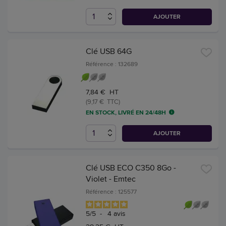
AJOUTER
Clé USB 64G
Référence : 132689
7,84 € HT
(9,17 € TTC)
EN STOCK, LIVRÉ EN 24/48H
AJOUTER
Clé USB ECO C350 8Go -
Violet - Emtec
Référence : 125577
5
/
5
-
4
avis