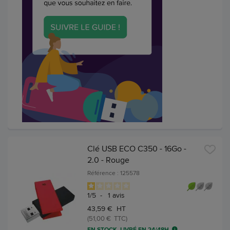
Clé USB ECO C350 - 16Go -
2.0 - Rouge
Référence : 125578
1
/
5
-
1
avis
43,59 € HT
(51,00 € TTC)
EN STOCK, LIVRÉ EN 24/48H