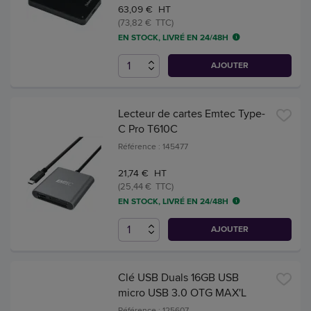
63,09 € HT
(73,82 € TTC)
EN STOCK, LIVRÉ EN 24/48H
AJOUTER
Lecteur de cartes Emtec Type-
C Pro T610C
Référence : 145477
21,74 € HT
(25,44 € TTC)
EN STOCK, LIVRÉ EN 24/48H
AJOUTER
Clé USB Duals 16GB USB
micro USB 3.0 OTG MAX'L
Référence : 125607