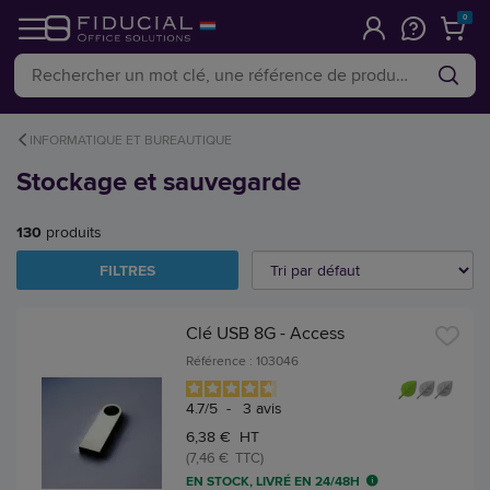
0
INFORMATIQUE ET BUREAUTIQUE
Stockage et sauvegarde
130
produits
FILTRES
Clé USB 8G - Access
Référence : 103046
4.7
/
5
-
3
avis
6,38 € HT
(7,46 € TTC)
EN STOCK, LIVRÉ EN 24/48H