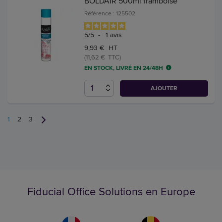
BOLDAIR 500ml framboise
Référence : 125502
5
/
5
-
1
avis
9,93 € HT
(11,62 € TTC)
EN STOCK, LIVRÉ EN 24/48H
AJOUTER
1
2
3
Fiducial Office Solutions en Europe