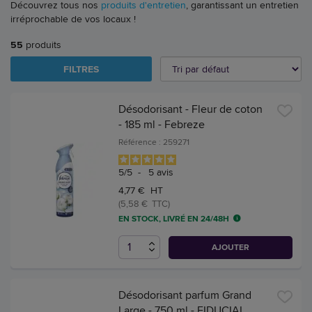
Découvrez tous nos
produits d'entretien
, garantissant un entretien
irréprochable de vos locaux !
55
produits
FILTRES
Désodorisant - Fleur de coton
- 185 ml - Febreze
Référence : 259271
5
/
5
-
5
avis
4,77 € HT
(5,58 € TTC)
EN STOCK, LIVRÉ EN 24/48H
AJOUTER
Désodorisant parfum Grand
Large - 750 ml - FIDUCIAL