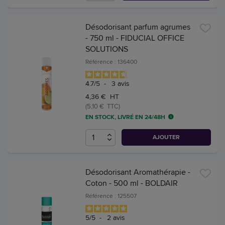
Désodorisant parfum agrumes
- 750 ml - FIDUCIAL OFFICE
SOLUTIONS
Référence : 136400
4.7
/
5
-
3
avis
4,36 € HT
(5,10 € TTC)
EN STOCK, LIVRÉ EN 24/48H
AJOUTER
Désodorisant Aromathérapie -
Coton - 500 ml - BOLDAIR
Référence : 125507
5
/
5
-
2
avis