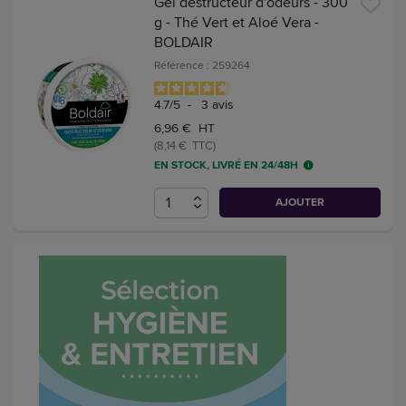
Gel destructeur d'odeurs - 300
g - Thé Vert et Aloé Vera -
BOLDAIR
Référence : 259264
4.7
/
5
-
3
avis
6,96 € HT
(8,14 € TTC)
EN STOCK, LIVRÉ EN 24/48H
AJOUTER