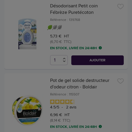
Désodorisant Petit coin
Fébrèze Puretécoton
Référence : 139768
5,73 € HT
(6,70 € TTC)
EN STOCK, LIVRÉ EN 24/48H
AJOUTER
Pot de gel solide destructeur
d'odeur citron - Boldair
Référence : 115507
4.5
/
5
-
2
avis
6,96 € HT
(8,14 € TTC)
EN STOCK, LIVRÉ EN 24/48H