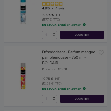
4.8
/
5
-
4
avis
10,06 € HT
(11,77 € TTC)
EN STOCK, LIVRÉ EN 24/48H
AJOUTER
Désodorisant - Parfum mangue
pamplemousse - 750 ml -
BOLDAIR
Référence : 125531
10,75 € HT
(12,58 € TTC)
EN STOCK, LIVRÉ EN 24/48H
AJOUTER