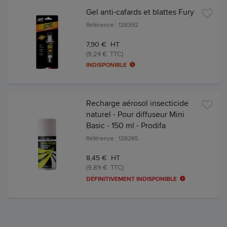
Gel anti-cafards et blattes Fury
Référence : 128392
7,90 € HT
(9,24 € TTC)
INDISPONIBLE
Recharge aérosol insecticide
naturel - Pour diffuseur Mini
Basic - 150 ml - Prodifa
Référence : 128285
8,45 € HT
(9,89 € TTC)
DÉFINITIVEMENT INDISPONIBLE