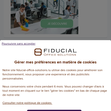
Poursuivre sans accepter
2 pièges anti-mites
alimentaires fury
Référence : 128394
Gérer mes préférences en matière de cookies
6,53 € HT
Notre site fiducial-office-solutions.lu utilise des cookies pour améliorer son
(7,64 € TTC)
fonctionnement, vous proposer une experience et des publicités
EN STOCK, LIVRÉ EN 24/48H
personnalisées.
Nous conservons votre choix pendant 6 mois. Vous pouvez changer d'avis à
AJOUTER
tout moment en cliquant sur le lien "gérer les cookies" en bas de chaque page
de notre site.
Consulter notre politique de cookies
Nettoyant voitures - Spécial
traces insectes - Entretien