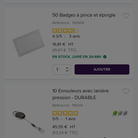
50 Badges à pince et épingle
Référence : 150504
4.3
/
5
-
3
avis
16,81 € HT
(19,67 € TTC)
EN STOCK, LIVRÉ EN 24/48H
AJOUTER
10 Enrouleurs avec lanière
pression - DURABLE
Référence : 116074
5
/
5
-
1
avis
45,55 € HT
(53,29 € TTC)