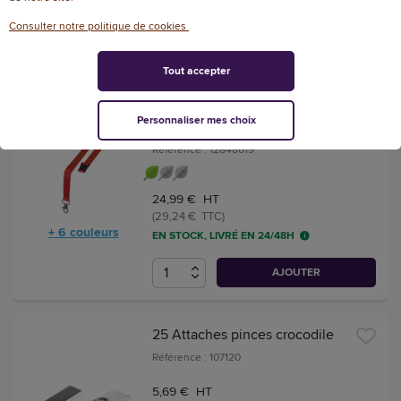
Consulter notre politique de cookies
AJOUTER
Tout accepter
10 Tours de cou recyclés -
Avec mousqueton - Rouge -
Personnaliser mes choix
Avery
Référence : 12848619
24,99 € HT
(29,24 € TTC)
+ 6 couleurs
EN STOCK, LIVRÉ EN 24/48H
AJOUTER
25 Attaches pinces crocodile
Référence : 107120
5,69 € HT