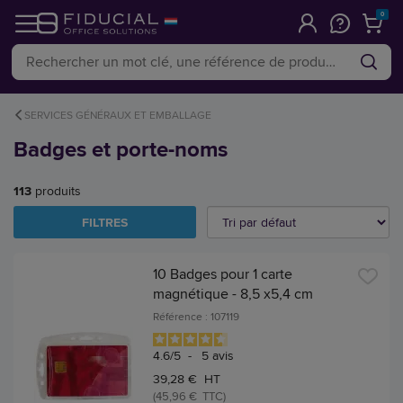
0
SERVICES GÉNÉRAUX ET EMBALLAGE
Badges et porte-noms
113
produits
FILTRES
10 Badges pour 1 carte
magnétique - 8,5 x5,4 cm
Référence : 107119
4.6
/
5
-
5
avis
39,28 € HT
(45,96 € TTC)