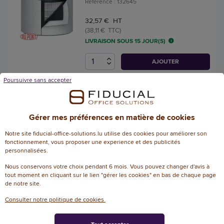
Référence : 132645
32,57 € HT
(38,11 € TTC)
LIVRAISON SOUS 15 JOUR(S)
AJOUTER
Poursuivre sans accepter
Ampoule UV pour purificateur
d'air Z-1000 - LEITZ TRUSENS
Gérer mes préférences en matière de cookies
Référence : 132629
Notre site fiducial-office-solutions.lu utilise des cookies pour améliorer son
11,71 € HT
fonctionnement, vous proposer une experience et des publicités
(13,70 € TTC)
personnalisées.
EN STOCK, LIVRÉ EN 24/48H
Nous conservons votre choix pendant 6 mois. Vous pouvez changer d'avis à
tout moment en cliquant sur le lien "gérer les cookies" en bas de chaque page
AJOUTER
de notre site.
Consulter notre politique de cookies
Purificateur d'air IDEAL AP 60