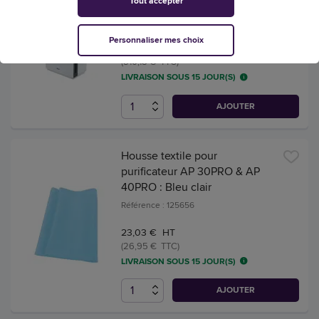
PRO
Tout accepter
Référence : 125647
Personnaliser mes choix
692,46 € HT
(810,18 € TTC)
LIVRAISON SOUS 15 JOUR(S)
AJOUTER
Housse textile pour
purificateur AP 30PRO & AP
40PRO : Bleu clair
Référence : 125656
23,03 € HT
(26,95 € TTC)
LIVRAISON SOUS 15 JOUR(S)
AJOUTER