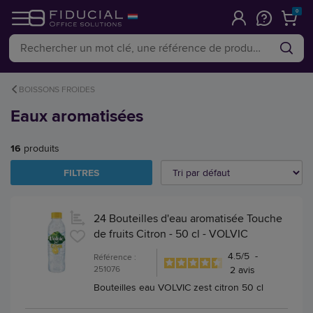
0
BOISSONS FROIDES
Eaux aromatisées
16
produits
FILTRES
24 Bouteilles d'eau aromatisée Touche
de fruits Citron - 50 cl - VOLVIC
4.5
/
5
-
Référence :
251076
2
avis
Bouteilles eau VOLVIC zest citron 50 cl