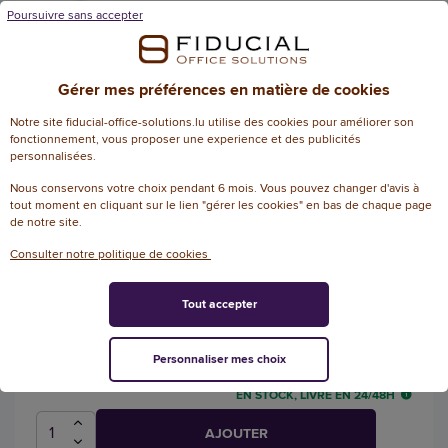
Poursuivre sans accepter
6,34 € HT
(6,53 € TTC)
EN STOCK, LIVRÉ EN 24/48H
Gérer mes préférences en matière de cookies
Notre site fiducial-office-solutions.lu utilise des cookies pour améliorer son
AJOUTER
fonctionnement, vous proposer une experience et des publicités
personnalisées.
Nous conservons votre choix pendant 6 mois. Vous pouvez changer d'avis à
tout moment en cliquant sur le lien "gérer les cookies" en bas de chaque page
6 Canettes goût Orange sanguine - 33
de notre site.
cl - SAN PELLEGRINO
Consulter notre politique de cookies
Référence : 107633
Canettes San Pellegrino à l'orange
Tout accepter
sanguine - 33 cl
Personnaliser mes choix
9,02 € HT
(9,29 € TTC)
EN STOCK, LIVRÉ EN 24/48H
AJOUTER