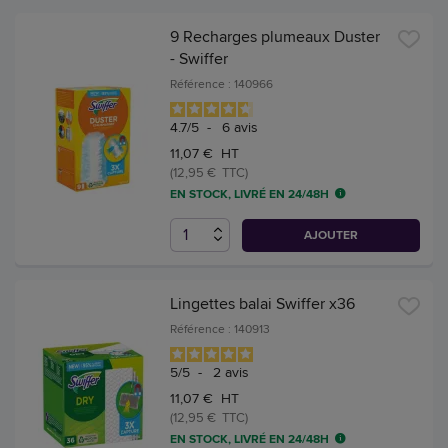
9 Recharges plumeaux Duster
- Swiffer
Référence : 140966
4.7
/
5
-
6
avis
11,07 € HT
(12,95 € TTC)
EN STOCK, LIVRÉ EN 24/48H
AJOUTER
Lingettes balai Swiffer x36
Référence : 140913
5
/
5
-
2
avis
11,07 € HT
(12,95 € TTC)
EN STOCK, LIVRÉ EN 24/48H