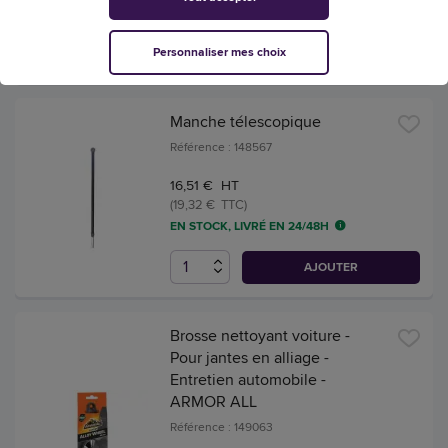
EN STOCK, LIVRÉ EN 24/48H
Personnaliser mes choix
AJOUTER
Manche télescopique
Référence : 148567
16,51 € HT
(19,32 € TTC)
EN STOCK, LIVRÉ EN 24/48H
AJOUTER
Brosse nettoyant voiture -
Pour jantes en alliage -
Entretien automobile -
ARMOR ALL
Référence : 149063