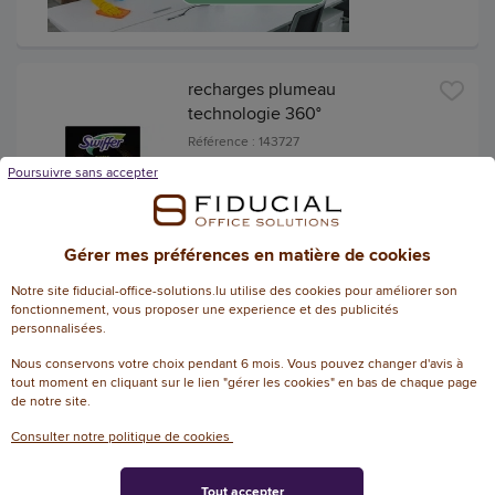
recharges plumeau
technologie 360°
Référence : 143727
Poursuivre sans accepter
10,96 € HT
(12,82 € TTC)
EN STOCK, LIVRÉ EN 24/48H
Gérer mes préférences en matière de cookies
AJOUTER
Notre site fiducial-office-solutions.lu utilise des cookies pour améliorer son
fonctionnement, vous proposer une experience et des publicités
personnalisées.
Lingettes balai Swiffer x16 bois
Nous conservons votre choix pendant 6 mois. Vous pouvez changer d'avis à
et parquet
tout moment en cliquant sur le lien "gérer les cookies" en bas de chaque page
de notre site.
Référence : 143723
Consulter notre politique de cookies
7,01 € HT
(8,20 € TTC)
Tout accepter