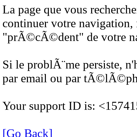
La page que vous recherche
continuer votre navigation, 
"prÃ©cÃ©dent" de votre na
Si le problÃ¨me persiste, n
par email ou par tÃ©lÃ©p
Your support ID is: <157
[Go Back]