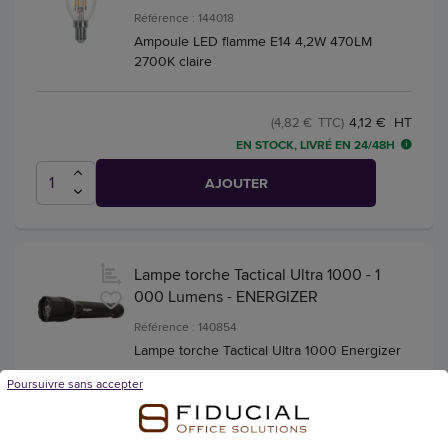
Référence : 144018
Ampoule LED flamme E14 4,2W 470LM
2700K claire
4,12 € HT
(4,82 € TTC)
EN STOCK, LIVRÉ EN 24/48H
AJOUTER
Lampe torche Tactical Ultra 1000 - 1
000 Lumens - ENERGIZER
Référence : 140854
Lampe torche Tactical Ultra 1000 Energizer
Poursuivre sans accepter
68,00 € HT
(79,56 € TTC)
EN STOCK, LIVRÉ EN 24/48H