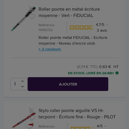
Roller pointe en métal écriture
moyenne - Vert - FIDUCIAL
4.7
/
5
-
Référence :
11495722
3
avis
Roller pointe métal FIDUCIAL - Ecriture
moyenne - Niveau d'encre visib
+ 2 couleurs
0,63 € HT
(0,74 € TTC)
EN STOCK, LIVRÉ EN 24/48H
AJOUTER
Stylo roller pointe aiguille V5 Hi-
tecpoint - Écriture fine - Rouge - PILOT
4
/
5
-
Référence :