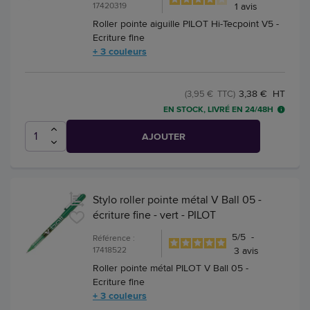
17420319
1
avis
Roller pointe aiguille PILOT Hi-Tecpoint V5 -
Ecriture fine
+ 3 couleurs
3,38 € HT
(3,95 € TTC)
EN STOCK, LIVRÉ EN 24/48H
AJOUTER
Stylo roller pointe métal V Ball 05 -
écriture fine - vert - PILOT
5
/
5
-
Référence :
17418522
3
avis
Roller pointe métal PILOT V Ball 05 -
Ecriture fine
+ 3 couleurs