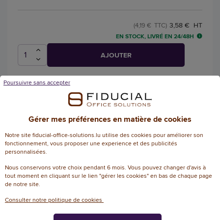
3,58 € HT
(4,19 € TTC)
EN STOCK, LIVRÉ EN 24/48H
AJOUTER
Poursuivre sans accepter
Roller pointe aiguille écriture
moyenne - Noir - FIDUCIAL
Gérer mes préférences en matière de cookies
4.3
/
5
-
Référence :
Notre site fiducial-office-solutions.lu utilise des cookies pour améliorer son
11495917
3
avis
fonctionnement, vous proposer une experience et des publicités
Roller pointe aiguille FIDUCIAL encre
personnalisées.
liquide- Ecriture moyenne
+ 3 couleurs
Nous conservons votre choix pendant 6 mois. Vous pouvez changer d'avis à
tout moment en cliquant sur le lien "gérer les cookies" en bas de chaque page
de notre site.
0,78 € HT
(0,91 € TTC)
Consulter notre politique de cookies
EN STOCK, LIVRÉ EN 24/48H