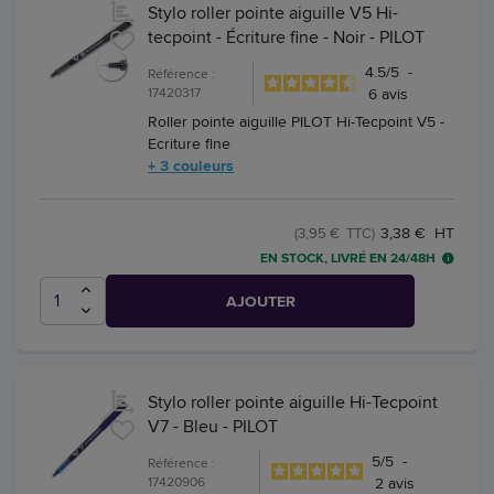
Stylo roller pointe aiguille V5 Hi-
tecpoint - Écriture fine - Noir - PILOT
4.5
/
5
-
Référence :
17420317
6
avis
Roller pointe aiguille PILOT Hi-Tecpoint V5 -
Ecriture fine
+ 3 couleurs
3,38 € HT
(3,95 € TTC)
EN STOCK, LIVRÉ EN 24/48H
AJOUTER
Stylo roller pointe aiguille Hi-Tecpoint
V7 - Bleu - PILOT
5
/
5
-
Référence :
17420906
2
avis