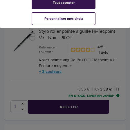
Tout accepter
AJOUTER
Personnaliser mes choix
Stylo roller pointe aiguille Hi-Tecpoint
V7 - Noir - PILOT
4
/
5
-
Référence :
17420917
1
avis
Roller pointe aiguille PILOT Hi-Tecpoint V7 -
Ecriture moyenne
+ 3 couleurs
3,38 € HT
(3,95 € TTC)
EN STOCK, LIVRÉ EN 24/48H
AJOUTER