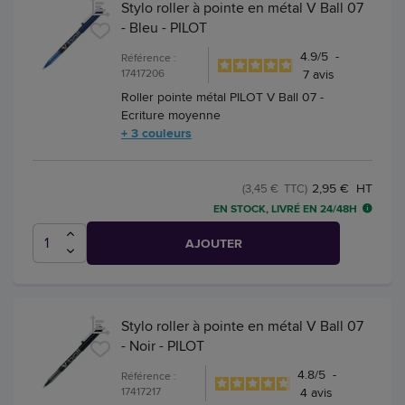
Stylo roller à pointe en métal V Ball 07
- Bleu - PILOT
4.9
/
5
-
Référence :
17417206
7
avis
Roller pointe métal PILOT V Ball 07 -
Ecriture moyenne
+ 3 couleurs
2,95 € HT
(3,45 € TTC)
EN STOCK, LIVRÉ EN 24/48H
AJOUTER
Stylo roller à pointe en métal V Ball 07
- Noir - PILOT
4.8
/
5
-
Référence :
17417217
4
avis