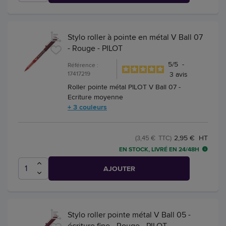
Stylo roller à pointe en métal V Ball 07
- Rouge - PILOT
5
/
5
-
Référence :
17417219
3
avis
Roller pointe métal PILOT V Ball 07 -
Ecriture moyenne
+ 3 couleurs
2,95 € HT
(3,45 € TTC)
EN STOCK, LIVRÉ EN 24/48H
AJOUTER
Stylo roller pointe métal V Ball 05 -
écriture fine - Rouge - PILOT