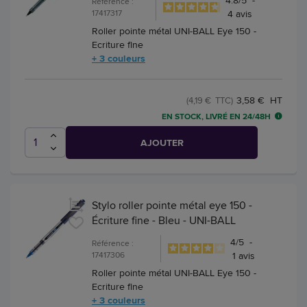
4.8
/
5
-
Référence :
17417317
4
avis
Roller pointe métal UNI-BALL Eye 150 -
Ecriture fine
+ 3 couleurs
3,58 € HT
(4,19 € TTC)
EN STOCK, LIVRÉ EN 24/48H
AJOUTER
Stylo roller pointe métal eye 150 -
Écriture fine - Bleu - UNI-BALL
4
/
5
-
Référence :
17417306
1
avis
Roller pointe métal UNI-BALL Eye 150 -
Ecriture fine
+ 3 couleurs