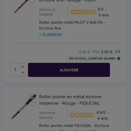
5
/
5
-
Référence :
17418519
5
avis
Roller pointe métal PILOT V Ball 05 -
Ecriture fine
+ 3 couleurs
2,95 € HT
(3,45 € TTC)
EN STOCK, LIVRÉ EN 24/48H
AJOUTER
Roller pointe en métal écriture
moyenne - Rouge - FIDUCIAL
4.8
/
5
-
Référence :
11495719
4
avis
Roller pointe métal FIDUCIAL - Ecriture