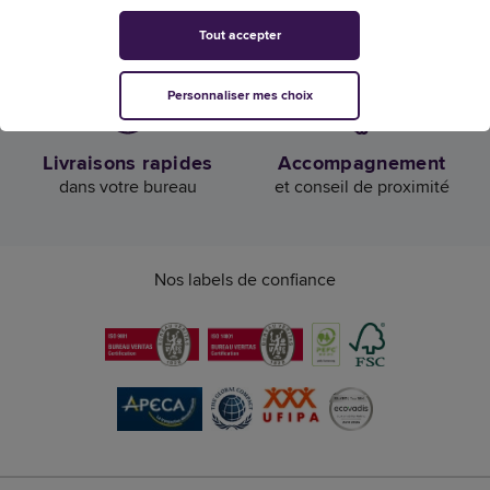
Confiance et satisfaction
Livraison offerte
Tout accepter
de nos clients
dès 50€ HT d’achat
Personnaliser mes choix
Livraisons rapides
Accompagnement
dans votre bureau
et conseil de proximité
Nos labels de confiance