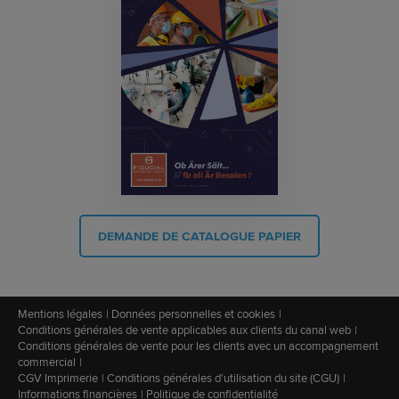
DEMANDE DE CATALOGUE PAPIER
Mentions légales
Données personnelles et cookies
Conditions générales de vente applicables aux clients du canal web
Conditions générales de vente pour les clients avec un accompagnement
commercial
CGV Imprimerie
Conditions générales d'utilisation du site (CGU)
Informations financières
Politique de confidentialité