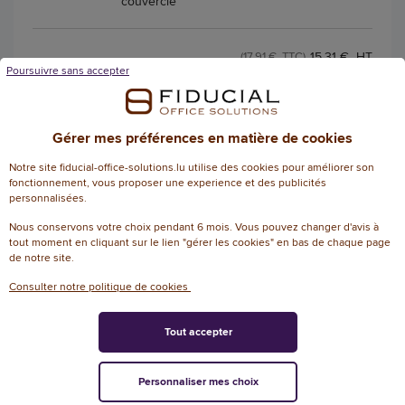
couvercle
15,31 € HT
(17,91 € TTC)
Poursuivre sans accepter
EN STOCK, LIVRÉ EN 24/48H
AJOUTER
Gérer mes préférences en matière de cookies
Notre site fiducial-office-solutions.lu utilise des cookies pour améliorer son
fonctionnement, vous proposer une experience et des publicités
Boîte en verre - Rectangulaire - 0.8L -
personnalisées.
BORGONOVO
Nous conservons votre choix pendant 6 mois. Vous pouvez changer d'avis à
tout moment en cliquant sur le lien "gérer les cookies" en bas de chaque page
Référence : 135905
de notre site.
Boite en verre rect. avec couvercle
Consulter notre politique de cookies
plastique SUPERBLOCK 0,8 l
Tout accepter
20,37 € HT
(23,83 € TTC)
EN STOCK, LIVRÉ EN 24/48H
Personnaliser mes choix
AJOUTER