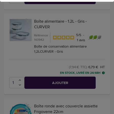
Boîte alimentaire - 1.2L - Gris -
CURVER
5
/
5
-
Référence :
143942
1
avis
Boîte de conservation alimentaire
1,2LCURVER - Gris
6,79 € HT
(7,94 € TTC)
EN STOCK, LIVRÉ EN 24/48H
AJOUTER
Boîte ronde avec couvercle assiette
Frigoverre 22cm