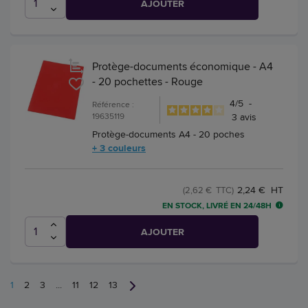
AJOUTER
Protège-documents économique - A4
- 20 pochettes - Rouge
4
/
5
-
Référence :
19635119
3
avis
Protège-documents A4 - 20 poches
+ 3 couleurs
2,24 € HT
(2,62 € TTC)
EN STOCK, LIVRÉ EN 24/48H
AJOUTER
1
2
3
...
11
12
13