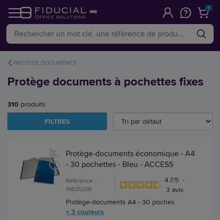
0
PROTÈGE DOCUMENTS
Protège documents à pochettes fixes
310
produits
FILTRES
Protège-documents économique - A4
- 30 pochettes - Bleu - ACCESS
4.7
/
5
-
Référence :
19635206
3
avis
Protège-documents A4 - 30 poches
+ 3 couleurs