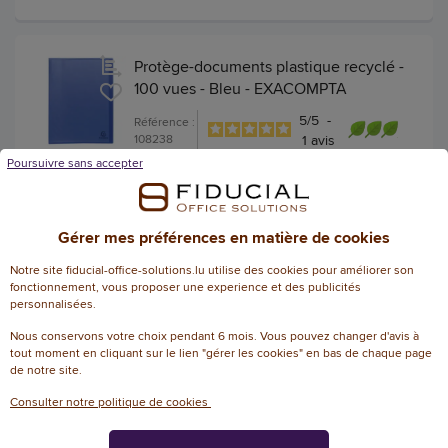
Protège-documents plastique recyclé -
100 vues - Bleu - EXACOMPTA
5
/
5
-
Référence :
108238
1
avis
Poursuivre sans accepter
3,19 € HT
(3,73 € TTC)
EN STOCK, LIVRÉ EN 24/48H
Gérer mes préférences en matière de cookies
AJOUTER
Notre site fiducial-office-solutions.lu utilise des cookies pour améliorer son
fonctionnement, vous proposer une experience et des publicités
personnalisées.
Nous conservons votre choix pendant 6 mois. Vous pouvez changer d'avis à
tout moment en cliquant sur le lien "gérer les cookies" en bas de chaque page
Protège-documents économique - A4
de notre site.
- 30 pochettes - vert - ACCESS
Consulter notre politique de cookies
5
/
5
-
Référence :
19635222
1
avis