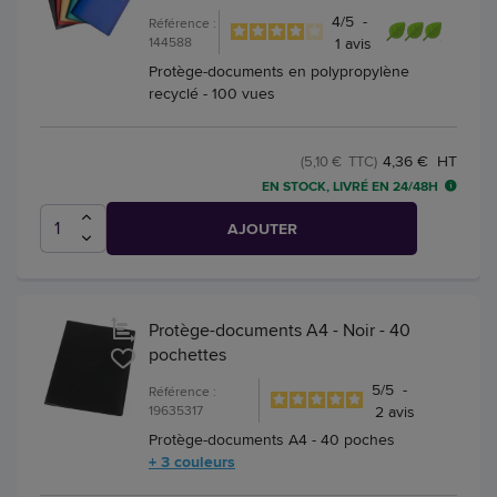
4
/
5
-
Référence :
144588
1
avis
Protège-documents en polypropylène
recyclé - 100 vues
4,36 € HT
(5,10 € TTC)
EN STOCK, LIVRÉ EN 24/48H
AJOUTER
Protège-documents A4 - Noir - 40
pochettes
5
/
5
-
Référence :
19635317
2
avis
Protège-documents A4 - 40 poches
+ 3 couleurs