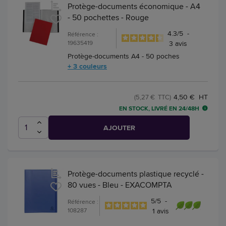
Protège-documents économique - A4
- 50 pochettes - Rouge
4.3
/
5
-
Référence :
19635419
3
avis
Protège-documents A4 - 50 poches
+ 3 couleurs
4,50 € HT
(5,27 € TTC)
EN STOCK, LIVRÉ EN 24/48H
AJOUTER
Protège-documents plastique recyclé -
80 vues - Bleu - EXACOMPTA
5
/
5
-
Référence :
108287
1
avis