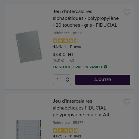
Jeu d'intercalaires
alphabétiques - polypropylène
- 20 touches - gris - FIDUCIAL
Référence : 115379
4.5
/
5
-
11
avis
3,68 € HT
(4,31 € TTC)
EN STOCK, LIVRÉ EN 24/48H
AJOUTER
Jeu d'intercalaires
alphabétiques FIDUCIAL
polypropylène couleur A4
Référence : 115377
4.6
/
5
-
11
avis