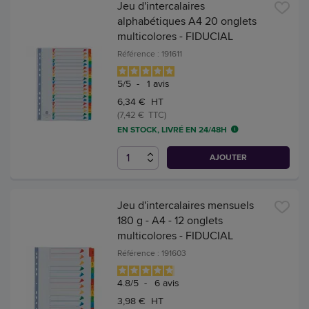
Jeu d'intercalaires
alphabétiques A4 20 onglets
multicolores - FIDUCIAL
Référence : 191611
5
/
5
-
1
avis
6,34 € HT
(7,42 € TTC)
EN STOCK, LIVRÉ EN 24/48H
AJOUTER
Jeu d'intercalaires mensuels
180 g - A4 - 12 onglets
multicolores - FIDUCIAL
Référence : 191603
4.8
/
5
-
6
avis
3,98 € HT