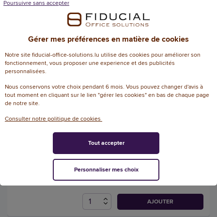
Poursuivre sans accepter
Référence : 135336
5
/
5
-
1
avis
3,08 € HT
Gérer mes préférences en matière de cookies
(3,60 € TTC)
Notre site fiducial-office-solutions.lu utilise des cookies pour améliorer son
EN STOCK, LIVRÉ EN 24/48H
fonctionnement, vous proposer une experience et des publicités
personnalisées.
AJOUTER
Nous conservons votre choix pendant 6 mois. Vous pouvez changer d'avis à
tout moment en cliquant sur le lien "gérer les cookies" en bas de chaque page
de notre site.
Jeu d'intercalaires numériques
Consulter notre politique de cookies
carte 180 g - A4 maxi - 12
onglets - FIDUCIAL
Tout accepter
Référence : 191554
2,35 € HT
Personnaliser mes choix
(2,75 € TTC)
EN STOCK, LIVRÉ EN 24/48H
AJOUTER