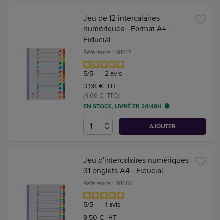
Jeu de 12 intercalaires
numériques - Format A4 -
Fiducial
Référence : 191612
5
/
5
-
2
avis
3,98 € HT
(4,66 € TTC)
EN STOCK, LIVRÉ EN 24/48H
AJOUTER
Jeu d'intercalaires numériques
31 onglets A4 - Fiducial
Référence : 191606
5
/
5
-
1
avis
9,50 € HT