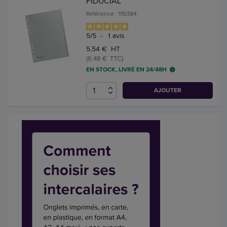
FIDUCIAL
Référence : 115384
5
/
5
-
1
avis
5,54 € HT
(6,48 € TTC)
EN STOCK, LIVRÉ EN 24/48H
AJOUTER