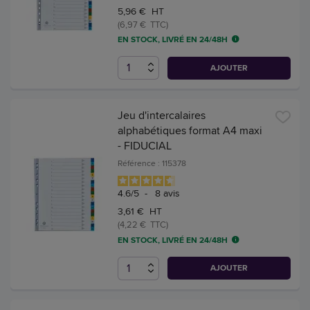
5,96 € HT
(6,97 € TTC)
EN STOCK, LIVRÉ EN 24/48H
AJOUTER
Jeu d'intercalaires
alphabétiques format A4 maxi
- FIDUCIAL
Référence : 115378
4.6
/
5
-
8
avis
3,61 € HT
(4,22 € TTC)
EN STOCK, LIVRÉ EN 24/48H
AJOUTER