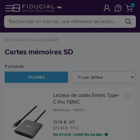
0
STOCKAGE ET SAUVEGARDE
Cartes mémoires SD
7
produits
FILTRES
Lecteur de cartes Emtec Type-
C Pro T610C
Référence : 145477
21,74 € HT
(25,44 € TTC)
EN STOCK, LIVRÉ EN 24/48H