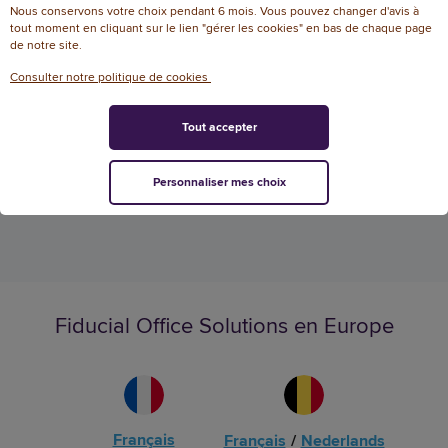
Nous conservons votre choix pendant 6 mois. Vous pouvez changer d'avis à
Référence : 133616
tout moment en cliquant sur le lien "gérer les cookies" en bas de chaque page
de notre site.
43,83 € HT
(51,28 € TTC)
Consulter notre politique de cookies
EN STOCK, LIVRÉ EN 24/48H
Tout accepter
AJOUTER
Personnaliser mes choix
Fiducial Office Solutions en Europe
Français
Français
/
Nederlands