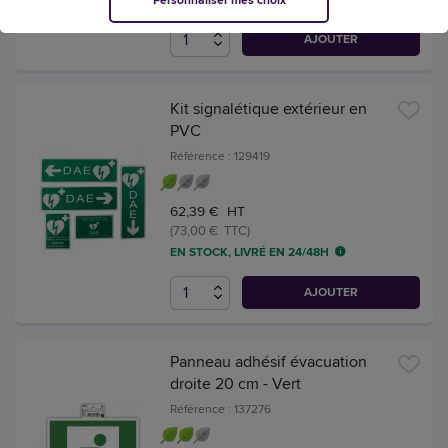
AJOUTER
Kit signalétique extérieur en
PVC
Référence : 129419
62,39 € HT
(73,00 € TTC)
EN STOCK, LIVRÉ EN 24/48H
AJOUTER
Panneau adhésif évacuation
droite 20 cm - Vert
Référence : 137276