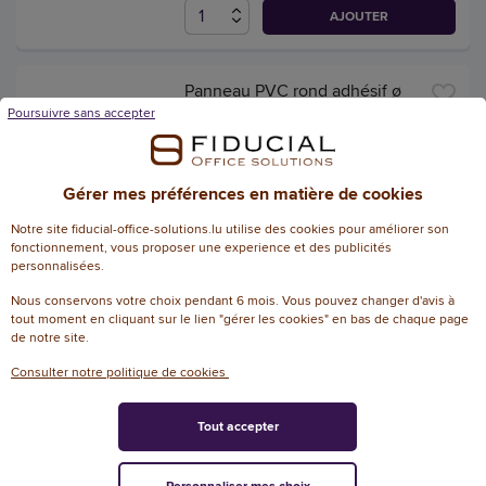
AJOUTER
Panneau PVC rond adhésif ø
280mm Entrée interdite
Poursuivre sans accepter
Référence : 107424
13,34 € HT
Gérer mes préférences en matière de cookies
(15,61 € TTC)
EN STOCK, LIVRÉ EN 24/48H
Notre site fiducial-office-solutions.lu utilise des cookies pour améliorer son
fonctionnement, vous proposer une experience et des publicités
personnalisées.
AJOUTER
Nous conservons votre choix pendant 6 mois. Vous pouvez changer d'avis à
tout moment en cliquant sur le lien "gérer les cookies" en bas de chaque page
de notre site.
Panneau PVC rond adhésif ø
280mm Entrée interdite
Consulter notre politique de cookies
Référence : 107425
Tout accepter
9,68 € HT
(11,33 € TTC)
EN STOCK, LIVRÉ EN 24/48H
Personnaliser mes choix