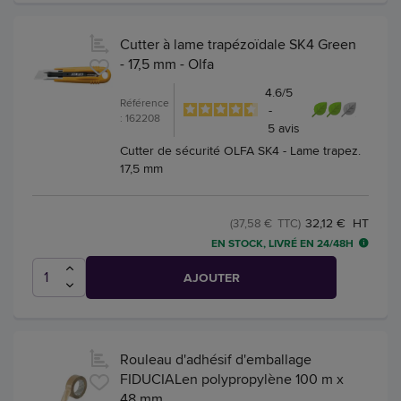
Cutter à lame trapézoïdale SK4 Green
- 17,5 mm - Olfa
4.6
/
5
Référence
-
: 162208
5
avis
Cutter de sécurité OLFA SK4 - Lame trapez.
17,5 mm
32,12 € HT
(37,58 € TTC)
EN STOCK, LIVRÉ EN 24/48H
AJOUTER
Rouleau d'adhésif d'emballage
FIDUCIALen polypropylène 100 m x
48 mm