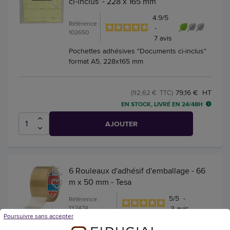
ci-inclus' - 228 x 165 mm
4.9
/
5
Référence :
-
102650
7
avis
Pochettes adhésives "Documents ci-inclus"
format A5, 228x165 mm
79,16 € HT
(92,62 € TTC)
EN STOCK, LIVRÉ EN 24/48H
AJOUTER
6 Rouleaux d'adhésif d'emballage - 66
m x 50 mm - Tesa
5
/
5
-
Référence :
132474
3
avis
Poursuivre sans accepter
Rouleaux adhésifs d'emballage TESA