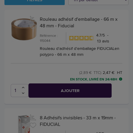
Rouleau adhésif d'emballage - 66 m x
48 mm - Fiducial
4.7
/
5
-
Référence :
115044
13
avis
Rouleau d'adhésif d'emballage FIDUCIALen
polypro - 66 m x 48 mm
2,47 € HT
(2,89 € TTC)
EN STOCK, LIVRÉ EN 24/48H
AJOUTER
8 Adhésifs invisibles - 33 m x 19mm -
FIDUCIAL