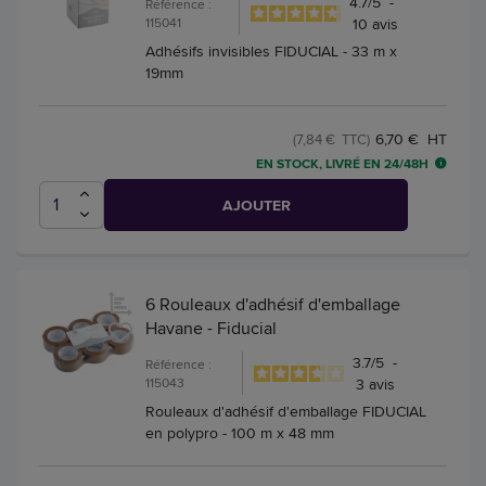
4.7
/
5
-
Référence :
115041
10
avis
Adhésifs invisibles FIDUCIAL - 33 m x
19mm
6,70 € HT
(7,84 € TTC)
EN STOCK, LIVRÉ EN 24/48H
AJOUTER
6 Rouleaux d'adhésif d'emballage
Havane - Fiducial
3.7
/
5
-
Référence :
115043
3
avis
Rouleaux d'adhésif d'emballage FIDUCIAL
en polypro - 100 m x 48 mm