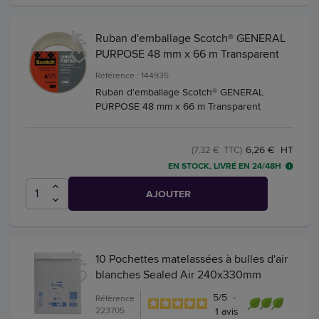
Ruban d'emballage Scotch® GENERAL
PURPOSE 48 mm x 66 m Transparent
Référence : 144935
Ruban d'emballage Scotch® GENERAL
PURPOSE 48 mm x 66 m Transparent
6,26 € HT
(7,32 € TTC)
EN STOCK, LIVRÉ EN 24/48H
AJOUTER
10 Pochettes matelassées à bulles d'air
blanches Sealed Air 240x330mm
5
/
5
-
Référence :
223705
1
avis