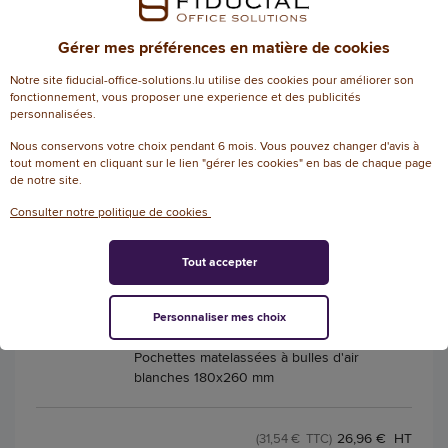
polypropylène - 66mx50mm
Gérer mes préférences en matière de cookies
22,63 € HT
(26,48 € TTC)
Notre site fiducial-office-solutions.lu utilise des cookies pour améliorer son
EN STOCK, LIVRÉ EN 24/48H
fonctionnement, vous proposer une experience et des publicités
personnalisées.
AJOUTER
Nous conservons votre choix pendant 6 mois. Vous pouvez changer d'avis à
tout moment en cliquant sur le lien "gérer les cookies" en bas de chaque page
de notre site.
Consulter notre politique de cookies
100 Pochettes matelassées bulles d'air
blanches - 180x260 mm - JOVIMAIL
EASY
Tout accepter
4.7
/
5
Référence
-
Personnaliser mes choix
: 223715
3
avis
Pochettes matelassées à bulles d'air
blanches 180x260 mm
26,96 € HT
(31,54 € TTC)