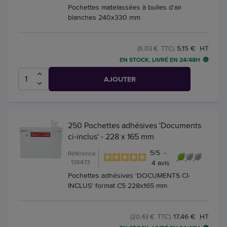
Pochettes matelassées à bulles d'air
blanches 240x330 mm
5,15 € HT
(6,03 € TTC)
EN STOCK, LIVRÉ EN 24/48H
AJOUTER
250 Pochettes adhésives 'Documents
ci-inclus' - 228 x 165 mm
5
/
5
-
Référence
: 136473
4
avis
Pochettes adhésives 'DOCUMENTS CI-
INCLUS' format C5 228x165 mm
17,46 € HT
(20,43 € TTC)