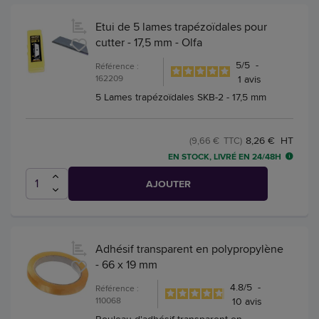
Etui de 5 lames trapézoïdales pour
cutter - 17,5 mm - Olfa
5
/
5
-
Référence :
162209
1
avis
5 Lames trapézoïdales SKB-2 - 17,5 mm
8,26 € HT
(9,66 € TTC)
EN STOCK, LIVRÉ EN 24/48H
AJOUTER
Adhésif transparent en polypropylène
- 66 x 19 mm
4.8
/
5
-
Référence :
110068
10
avis
Rouleau d'adhésif transparent en