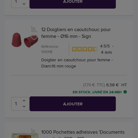
AJOUTER
12 Doigtiers en caoutchouc pour
femme - Ø16 mm - Sign
4.5
/
5
-
Référence :
134318
4
avis
Doigtier en caoutchouc pour femme -
Diam.16 mm rouge
6,58 € HT
(7,70 € TTC)
EN STOCK, LIVRÉ EN 24/48H
AJOUTER
1000 Pochettes adhésives 'Documents