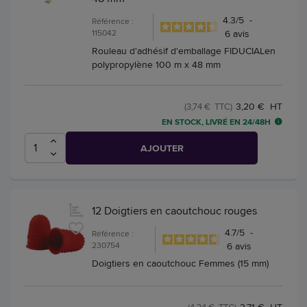
4.3
/
5
-
Référence :
115042
6
avis
Rouleau d'adhésif d'emballage FIDUCIALen
polypropylène 100 m x 48 mm
3,20 € HT
(3,74 € TTC)
EN STOCK, LIVRÉ EN 24/48H
AJOUTER
12 Doigtiers en caoutchouc rouges
4.7
/
5
-
Référence :
230754
6
avis
Doigtiers en caoutchouc Femmes (15 mm)