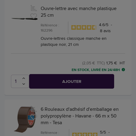
Ouvre-lettre avec manche plastique
25 cm
4.6
/
5
-
Référence :
162296
8
avis
Ouvre-lettres classique manche en
plastique noir, 21 cm
1,75 € HT
(2,05 € TTC)
EN STOCK, LIVRÉ EN 24/48H
AJOUTER
6 Rouleaux d'adhésif d'emballage en
polypropylène - Havane - 66 m x 50
mm - Tesa
5
/
5
-
Référence :