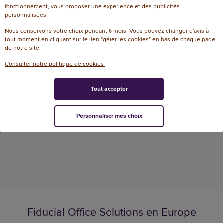
fonctionnement, vous proposer une experience et des publicités
Mètre ruban 5M
personnalisées.
Référence : 142483
Nous conservons votre choix pendant 6 mois. Vous pouvez changer d'avis à
Mètre ruban 5M
tout moment en cliquant sur le lien "gérer les cookies" en bas de chaque page
de notre site.
Consulter notre politique de cookies
36,41 € HT
(42,60 € TTC)
Tout accepter
EN STOCK, LIVRÉ EN 24/48H
AJOUTER
Personnaliser mes choix
Fiducial Office Solutions en Europe