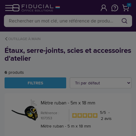
0
OUTILLAGE À MAIN
Étaux, serre-joints, scies et accessoires
d'atelier
6
produits
FILTRES
Mètre ruban - 5m x 18 mm
5
/
5
-
Référence :
107353
2
avis
Mètre ruban - 5 m x 18 mm