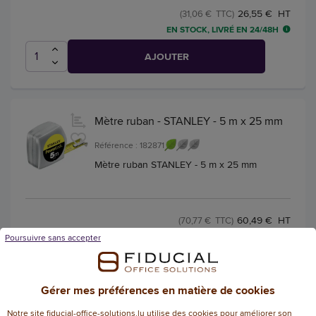
26,55 € HT
(31,06 € TTC)
EN STOCK, LIVRÉ EN 24/48H
AJOUTER
Mètre ruban - STANLEY - 5 m x 25 mm
Référence : 182871
Mètre ruban STANLEY - 5 m x 25 mm
60,49 € HT
(70,77 € TTC)
EN STOCK, LIVRÉ EN 24/48H
Poursuivre sans accepter
AJOUTER
Gérer mes préférences en matière de cookies
Notre site fiducial-office-solutions.lu utilise des cookies pour améliorer son