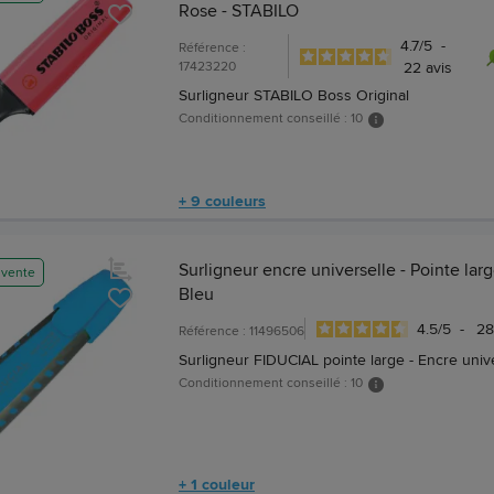
Rose - STABILO
4.7
/
5
-
Référence :
17423220
22
avis
Surligneur STABILO Boss Original
Conditionnement conseillé : 10
+ 9 couleurs
Surligneur encre universelle - Pointe larg
 vente
Bleu
4.5
/
5
-
2
Référence : 11496506
Surligneur FIDUCIAL pointe large - Encre univ
Conditionnement conseillé : 10
+ 1 couleur