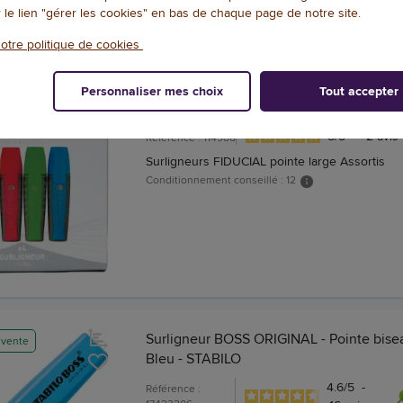
r le lien "gérer les cookies" en bas de chaque page de notre site.
otre politique de cookies
+ 9 couleurs
Personnaliser mes choix
Tout accepter
4 Surligneurs colorés - Fiducial
5
/
5
-
2
avis
Référence : 114966
Surligneurs FIDUCIAL pointe large Assortis
Conditionnement conseillé : 12
Surligneur BOSS ORIGINAL - Pointe bise
 vente
Bleu - STABILO
4.6
/
5
-
Référence :