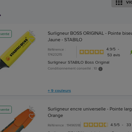
VI
Surligneur BOSS ORIGINAL - Pointe bise
 vente
Jaune - STABILO
4.9
/
5
-
Référence :
17423215
53
avis
Surligneur STABILO Boss Original
Conditionnement conseillé : 10
+ 9 couleurs
Surligneur encre universelle - Pointe larg
 vente
Orange
4.5
/
5
-
3
Référence : 11496518