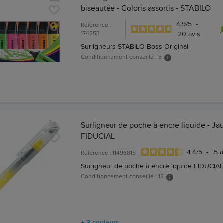
biseautée - Coloris assortis - STABILO
4.9
/
5
-
Référence :
174253
20
avis
Surligneurs STABILO Boss Original
Conditionnement conseillé : 5
Surligneur de poche à encre liquide - Ja
FIDUCIAL
4.4
/
5
-
5
a
Référence : 11496815
Surligneur de poche à encre liquide FIDUCIAL
Conditionnement conseillé : 12
+ 3 couleurs