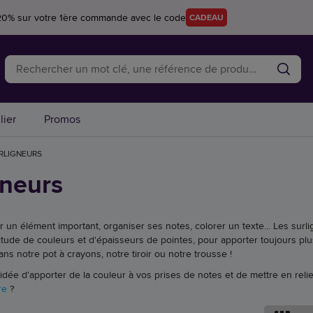
20% sur votre 1ère commande avec le code
CADEAU
lier
Promos
RLIGNEURS
gneurs
r un élément important, organiser ses notes, colorer un texte... Les surli
itude de couleurs et d'épaisseurs de pointes, pour apporter toujours pl
ns notre pot à crayons, notre tiroir ou notre trousse !
'idée d'apporter de la couleur à vos prises de notes et de mettre en rel
re
?