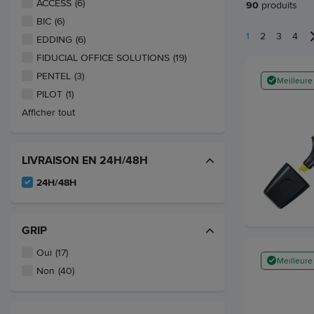
ACCESS
(6)
90
produits
BIC
(6)
1
2
3
4
EDDING
(6)
FIDUCIAL OFFICE SOLUTIONS
(19)
PENTEL
(3)
Meilleure
PILOT
(1)
Afficher tout
LIVRAISON EN 24H/48H
24H/48H
GRIP
Oui
(17)
Meilleure
Non
(40)