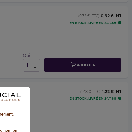
0,62 € HT
(0,73 € TTC)
EN STOCK, LIVRÉ EN 24/48H
Qté
AJOUTER
autée -
1,22 € HT
(1,43 € TTC)
EN STOCK, LIVRÉ EN 24/48H
nnement,
moment en
Qté