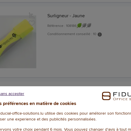
Surligneur - Jaune
Référence : 108186
Conditionnement conseillé : 10
Surligneur BOSS ORIGINAL - Pointe bise
 vente
sans accepter
Orange - STABILO
 préférences en matière de cookies
4.8
/
5
-
Référence :
17423218
20
avis
fiducial-office-solutions.lu utilise des cookies pour améliorer son fonctio
ser une experience et des publicités personnalisées.
Surligneur STABILO Boss Original
Conditionnement conseillé : 10
rvons votre choix pendant 6 mois. Vous pouvez changer d'avis à tout 