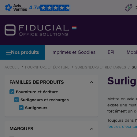
4.7
-
/5
Nos produits
Imprimés et Goodies
EPI
Mobi
ACCUEIL
/
FOURNITURE ET ÉCRITURE
/
SURLIGNEURS ET RECHARGES
/
SU
Surli
FAMILLES DE PRODUITS
Fourniture et écriture
Mettre en valeu
Surligneurs et recharges
existe une mult
Surligneurs
forcément un da
Toujours dans l
feutres d'écritu
MARQUES