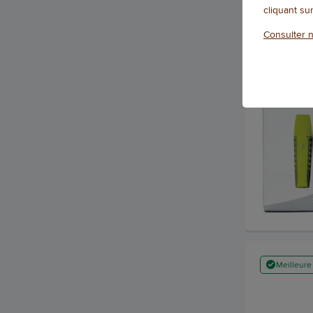
cliquant su
Consulter n
Meilleure