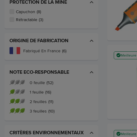
PROTECTION DE LA MINE
Capuchon
(8)
Rétractable
(3)
ORIGINE DE FABRICATION
Fabriqué En France
(6)
Meilleure
NOTE ECO-RESPONSABLE
0 feuille
(52)
1 feuille
(16)
2 feuilles
(11)
3 feuilles
(10)
CRITÈRES ENVIRONNEMENTAUX
Meilleure