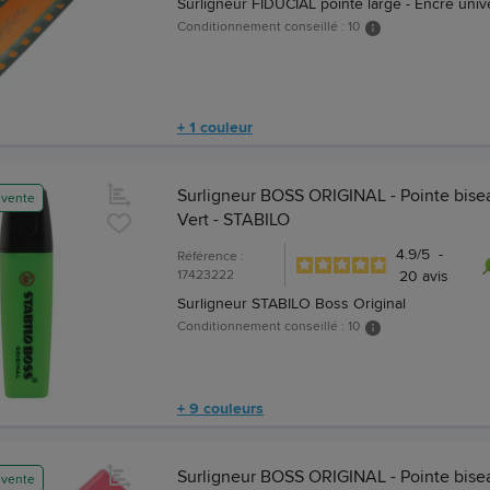
Surligneur FIDUCIAL pointe large - Encre univ
Conditionnement conseillé : 10
+ 1 couleur
Surligneur BOSS ORIGINAL - Pointe bise
 vente
Vert - STABILO
4.9
/
5
-
Référence :
17423222
20
avis
Surligneur STABILO Boss Original
Conditionnement conseillé : 10
+ 9 couleurs
Surligneur BOSS ORIGINAL - Pointe bise
 vente