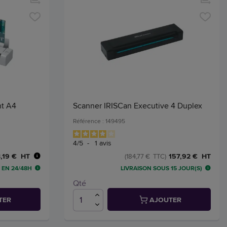
nt A4
Scanner IRISCan Executive 4 Duplex
Référence : 149495
4
/
5
-
1
avis
,19 € HT
157,92 € HT
(184,77 € TTC)
 EN 24/48H
LIVRAISON SOUS 15 JOUR(S)
Qté
TER
AJOUTER