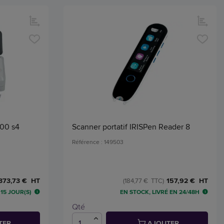
000 s4
Scanner portatif IRISPen Reader 8
Référence : 149503
373,73 € HT
157,92 € HT
(184,77 € TTC)
15 JOUR(S)
EN STOCK, LIVRÉ EN 24/48H
Qté
TER
AJOUTER