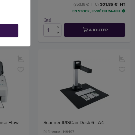
209,39 € HT
301,85 € HT
(353,16 € TTC)
15 JOUR(S)
EN STOCK, LIVRÉ EN 24/48H
Qté
TER
AJOUTER
rise Flow
Scanner IRISCan Desk 6 - A4
Référence : 149497