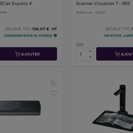
ISCan Express 4
Scanner Visualizer 7 - IRIS
49494
Référence : 113431
136,07 € HT
(159,20 € TTC)
(157,55 € TTC)
LIVRAISON SOUS 15 JOUR(S)
EN STOCK, LIVRÉ
Qté
AJOUTER
AJOU