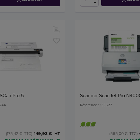
ISCan Pro 5
Scanner ScanJet Pro N4000
3744
Référence : 133627
149,93 € HT
(175,42 € TTC)
(565,00 € TTC)