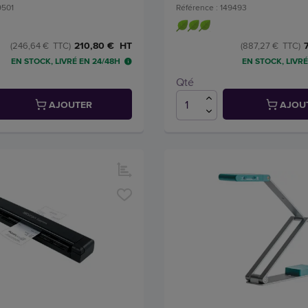
9501
Référence : 149493
210,80 € HT
(246,64 € TTC)
(887,27 € TTC)
EN STOCK, LIVRÉ EN 24/48H
EN STOCK, LIVRÉ
Qté
AJOUTER
AJOU