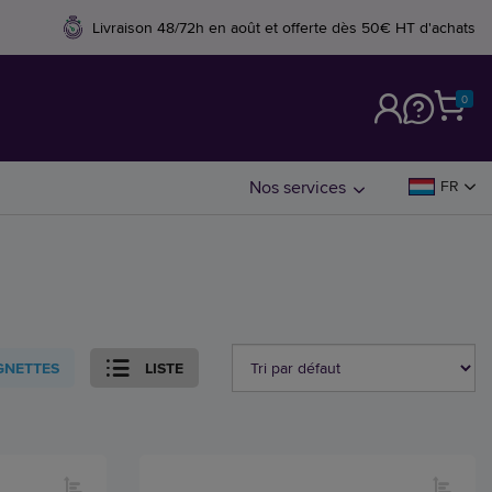
Livraison 48/72h en août et offerte dès 50€ HT d'achats
0
M
Nos services
FR
GNETTES
LISTE