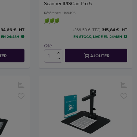
Scanner IRISCan Pro 5
Référence : 149496
134,66 € HT
315,84 € HT
(369,53 € TTC)
 EN 24/48H
EN STOCK, LIVRÉ EN 24/48H
Qté
TER
AJOUTER