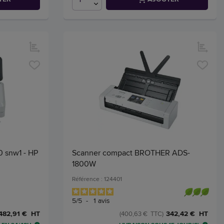
 snw1 - HP
Scanner compact BROTHER ADS-
1800W
Référence : 124401
5
/
5
-
1
avis
482,91 € HT
342,42 € HT
(400,63 € TTC)