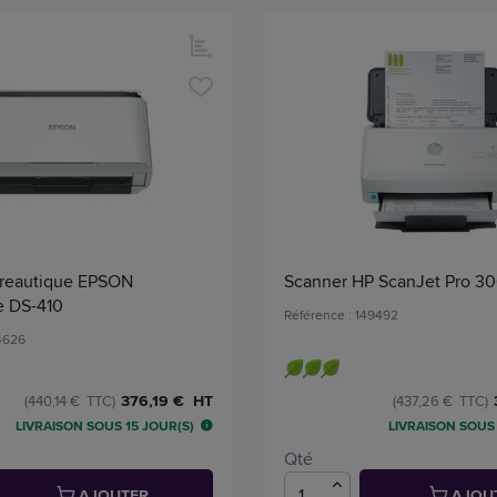
reautique EPSON
Scanner HP ScanJet Pro 3
e DS-410
Référence : 149492
24626
376,19 € HT
(440,14 € TTC)
(437,26 € TTC)
LIVRAISON SOUS 15 JOUR(S)
LIVRAISON SOUS 
Qté
AJOUTER
AJOU