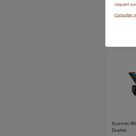
cliquant su
Consulter n
Qté
Scanner IR
Duplex