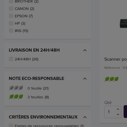
BROTHER
(2)
CANON
(2)
EPSON
(7)
HP
(3)
IRIS
(15)
LIVRAISON EN 24H/48H
Scanner po
24H/48H
(26)
Référence : 1
NOTE ECO-RESPONSABLE
0 feuille
(21)
3 feuilles
(8)
Qté
CRITÈRES ENVIRONNEMENTAUX
Emploi de ressources renouvelables
(1)