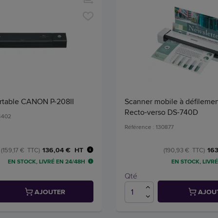
rtable CANON P-208II
Scanner mobile à défileme
Recto-verso DS-740D
24402
Référence : 130877
136,04 € HT
163
(159,17 € TTC)
(190,93 € TTC)
EN STOCK, LIVRÉ EN 24/48H
EN STOCK, LIVRÉ
Qté
AJOUTER
AJOU