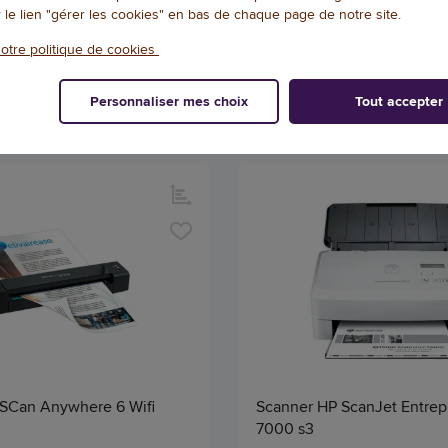
r le lien "gérer les cookies" en bas de chaque page de notre site.
179,07 € HT
(209,51 € TTC)
(244,99 € TTC)
LIVRAISON SOUS 15 JOUR(S)
LIVRAISON SOUS 
otre politique de cookies
Qté
AJOUTER
AJOU
Personnaliser mes choix
Tout accepter
ISCan Anywhere 6 Wifi
Scanner HP ScanJet Entrep
7000 s3