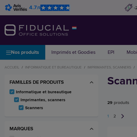
4.7
-
/5
Nos produits
Imprimés et Goodies
EPI
Mobi
ACCUEIL
/
INFORMATIQUE ET BUREAUTIQUE
/
IMPRIMANTES, SCANNERS
/
Scann
FAMILLES DE PRODUITS
Informatique et bureautique
Imprimantes, scanners
29
produits
Scanners
1
2
MARQUES