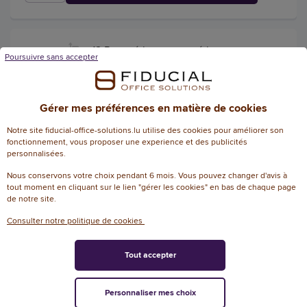
12 Porte-étiquettes et étiquettes en
Poursuivre sans accepter
planche - 7,5 x 15 cm - 3L Office
5
/
5
-
Référence :
190777
1
avis
Gérer mes préférences en matière de cookies
12 porte-étiquettes avec étiquettes 7,5 x15
Notre site fiducial-office-solutions.lu utilise des cookies pour améliorer son
cm en planches A5
fonctionnement, vous proposer une experience et des publicités
personnalisées.
18,50 € HT
(21,65 € TTC)
Nous conservons votre choix pendant 6 mois. Vous pouvez changer d'avis à
tout moment en cliquant sur le lien "gérer les cookies" en bas de chaque page
EN STOCK, LIVRÉ EN 24/48H
de notre site.
AJOUTER
Consulter notre politique de cookies
Tout accepter
6 portes étiquettes magnétiques
Personnaliser mes choix
Référence : 145255