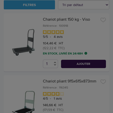
FILTRES
Chariot pliant 150 kg - Viso
Référence : 100918
5
/
5
-
4
avis
104,46 € HT
(122,22 € TTC)
EN STOCK, LIVRÉ EN 24/48H
AJOUTER
Chariot pliant 915x615x873mm
Référence : 116345
4
/
5
-
1
avis
146,66 € HT
(171,59 € TTC)