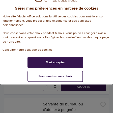
181,83 € HT
Gérer mes préférences en matière de cookies
(212,74 € TTC)
Notre site fiducial-office-solutions.lu utilise des cookies pour améliorer son
EN STOCK, LIVRÉ EN 24/48H
fonctionnement, vous proposer une experience et des publicités
personnalisées.
AJOUTER
Nous conservons votre choix pendant 6 mois. Vous pouvez changer d'avis à
tout moment en cliquant sur le lien "gérer les cookies" en bas de chaque page
de notre site.
Plateau roulant avec poignée
télescopique - VISO
Consulter notre politique de cookies
Référence : 145034
Tout accepter
105,91 € HT
(123,91 € TTC)
Personnaliser mes choix
EN STOCK, LIVRÉ EN 24/48H
AJOUTER
Servante de bureau ou
d'atelier à poignée