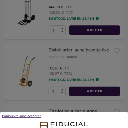
144,38 € HT
(168,92 € TTC)
EN STOCK, LIVRÉ EN 24/48H
AJOUTER
Diable acier jaune bavette fixe
Référence : 148618
99,38 € HT
(116,27 € TTC)
EN STOCK, LIVRÉ EN 24/48H
AJOUTER
Chariot pour bac europe
Poursuivre sans accepter
620x420
Référence : 128591