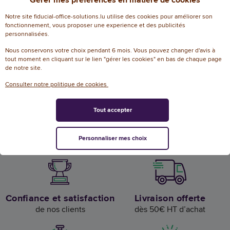
Notre site fiducial-office-solutions.lu utilise des cookies pour améliorer son
Fiducial Office Solutions en Europe
fonctionnement, vous proposer une experience et des publicités
personnalisées.
Nous conservons votre choix pendant 6 mois. Vous pouvez changer d'avis à
tout moment en cliquant sur le lien "gérer les cookies" en bas de chaque page
de notre site.
Français
Français
/
Nederlands
Consulter notre politique de cookies
Tout accepter
Luxembourg
Personnaliser mes choix
Confiance et satisfaction
Livraison offerte
de nos clients
dès 50€ HT d’achat