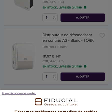
(315,90 € TTC)
EN STOCK, LIVRÉ EN 24/48H
AJOUTER
Distributeur de désodorisant
en continu A3 - Blanc - TORK
Référence : 148114
111,57 € HT
(130,54 € TTC)
EN STOCK, LIVRÉ EN 24/48H
AJOUTER
Poursuivre sans accepter
Gérer mes préférences en matière de cookies