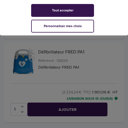
93,89 € HT
(109,85 € TTC)
Tout accepter
LIVRAISON SOUS 15 JOUR(S)
AJOUTER
Personnaliser mes choix
Défibrillateur FRED PA1
Référence : 128229
Défibrillateur FRED PA1
1.901,06 € HT
(2.224,24 € TTC)
LIVRAISON SOUS 15 JOUR(S)
AJOUTER