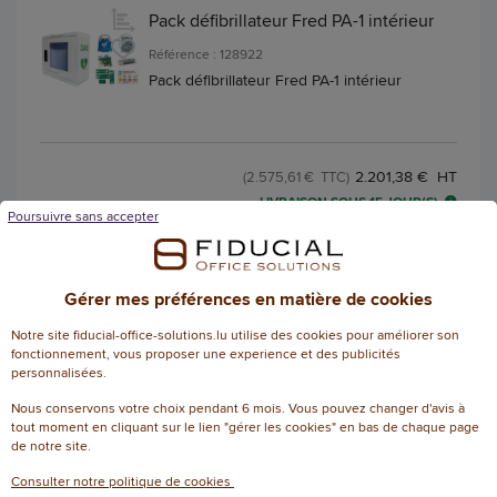
Pack défibrillateur Fred PA-1 intérieur
Référence : 128922
Pack défibrillateur Fred PA-1 intérieur
2.201,38 € HT
(2.575,61 € TTC)
LIVRAISON SOUS 15 JOUR(S)
Poursuivre sans accepter
AJOUTER
Gérer mes préférences en matière de cookies
Notre site fiducial-office-solutions.lu utilise des cookies pour améliorer son
Support mural en métal pour DAE L
fonctionnement, vous proposer une experience et des publicités
23x P 15,4 x H 21,7 cm, noir
personnalisées.
Nous conservons votre choix pendant 6 mois. Vous pouvez changer d'avis à
Référence : 130875
tout moment en cliquant sur le lien "gérer les cookies" en bas de chaque page
Support mural en métal pour DAE L 23x P
de notre site.
15,4 x H 21,7 cm, noir
Consulter notre politique de cookies