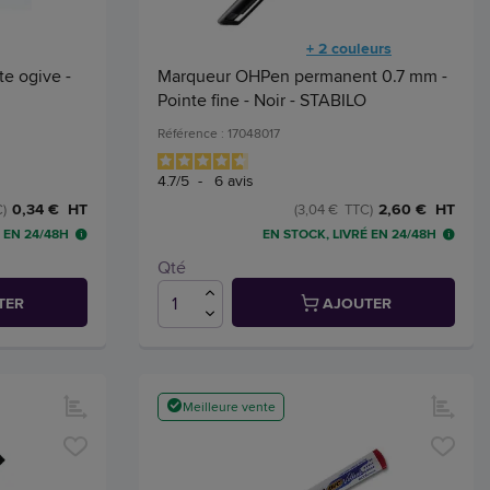
+ 2 couleurs
e ogive -
Marqueur OHPen permanent 0.7 mm -
Pointe fine - Noir - STABILO
Référence : 17048017
4.7
/
5
-
6
avis
0,34 € HT
2,60 € HT
)
(3,04 € TTC)
 EN 24/48H
EN STOCK, LIVRÉ EN 24/48H
Qté
TER
AJOUTER
Meilleure vente