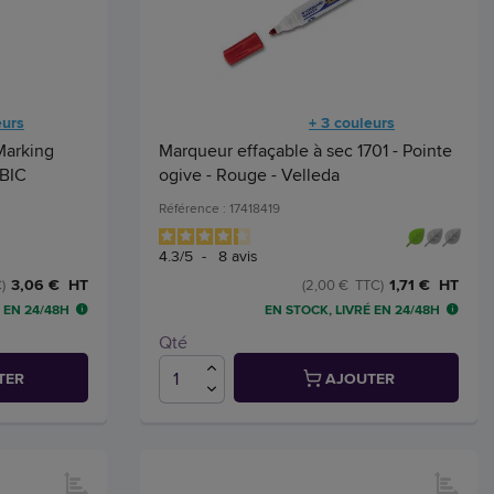
eurs
+ 3 couleurs
Marking
Marqueur effaçable à sec 1701 - Pointe
 BIC
ogive - Rouge - Velleda
Référence : 17418419
4.3
/
5
-
8
avis
3,06 € HT
1,71 € HT
)
(2,00 € TTC)
 EN 24/48H
EN STOCK, LIVRÉ EN 24/48H
Qté
TER
AJOUTER