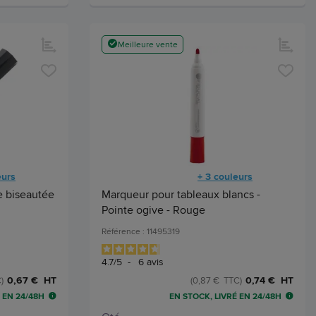
Meilleure vente
eurs
+ 3 couleurs
e biseautée
Marqueur pour tableaux blancs -
Pointe ogive - Rouge
Référence : 11495319
4.7
/
5
-
6
avis
0,67 € HT
0,74 € HT
)
(0,87 € TTC)
 EN 24/48H
EN STOCK, LIVRÉ EN 24/48H