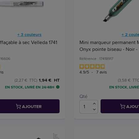
+ 3 couleurs
+ 2 coul
façable à sec Velleda 1741
Mini marqueur permanent 
Onyx pointe biseau - Noir -
416606
Référence : 17418917
is
4.9
/
5
-
7
avis
1,94 € HT
(2,27 € TTC)
(3,58 € TTC
EN STOCK, LIVRÉ EN 24/48H
EN STOCK, LIVRÉ
Qté
AJOUTER
AJOU