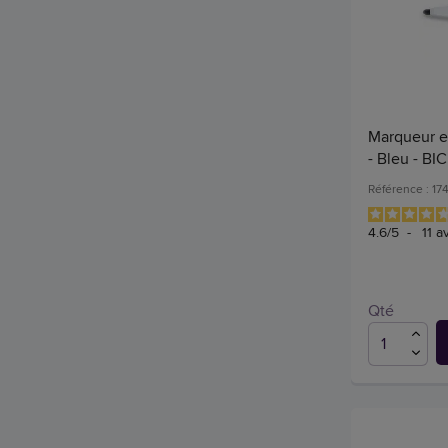
Marqueur ef
- Bleu - BIC
Référence : 17
4.6
/
5
-
11
av
Qté