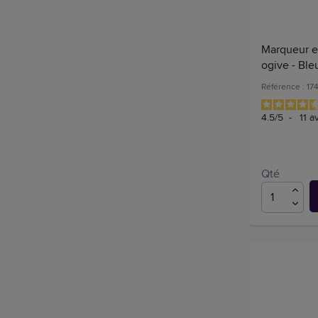
Marqueur ef
ogive - Ble
Référence : 17
4.5
/
5
-
11
av
Qté