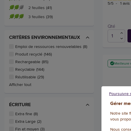
5
/
5
-
1
avis
2 feuilles
(41)
3 feuilles
(39)
Qté
CRITÈRES ENVIRONNEMENTAUX
Emploi de ressources renouvelables
(8)
Produit recyclé
(146)
Rechargeable
(85)
Meilleure 
Recyclable
(144)
Réutilisable
(29)
Afficher tout
Poursuivre 
Gérer mes
ÉCRITURE
Notre site 
Extra fine
(8)
vous propo
Extra Large
(2)
Marqueur ef
Fin et moyen
(3)
Nous conse