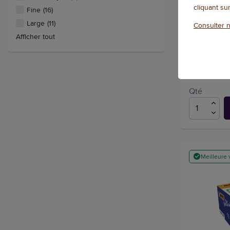
ogive - Noi
cliquant su
Fine
(16)
Référence : 17
Large
(11)
Consulter n
Afficher tout
4.7
/
5
-
19
a
Qté
Meilleure 