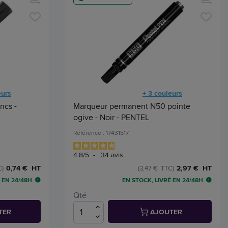
eurs
+ 3 couleurs
ncs -
Marqueur permanent N50 pointe
ogive - Noir - PENTEL
Référence : 17431517
4.8
/
5
-
34
avis
0,74 € HT
2,97 € HT
C)
(3,47 € TTC)
 EN 24/48H
EN STOCK, LIVRÉ EN 24/48H
Qté
TER
AJOUTER