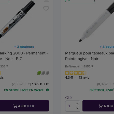
+ 3 couleurs
+ 3 coul
arking 2000 - Permanent -
Marqueur pour tableaux bla
e - Noir - BIC
Pointe ogive - Noir
833717
Référence : 11495317
vis
4.3
/
5
-
13
avis
1,76 € HT
(2,06 € TTC)
(0,87 € TT
EN STOCK, LIVRÉ EN 24/48H
EN STOCK, LIVRÉ
Qté
AJOUTER
AJOU