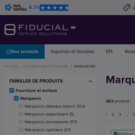
4.7
-
/5
Nos produits
Imprimés et Goodies
EPI
Mobi
ACCUEIL
/
FOURNITURE ET ÉCRITURE
/
MARQUEURS
Marq
FAMILLES DE PRODUITS
Fourniture et écriture
Marqueurs
363
produits
Marqueurs tableaux blancs
(102)
Marqueurs paperboard
(5)
1
2
3
...
1
Marqueurs permanents
(117)
Marqueurs spéciaux
(37)
Meilleure 