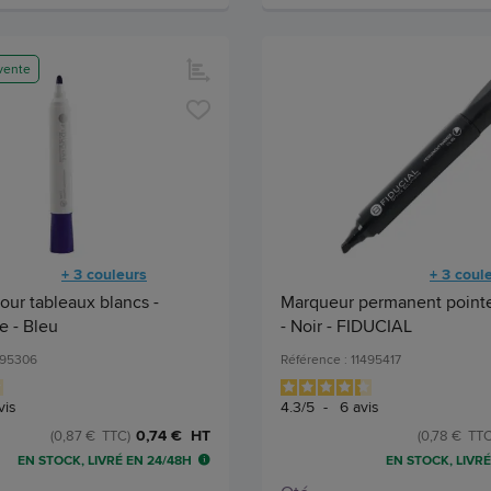
vente
+ 3 couleurs
+ 3 coul
ur tableaux blancs -
Marqueur permanent point
e - Bleu
- Noir - FIDUCIAL
495306
Référence : 11495417
vis
4.3
/
5
-
6
avis
0,74 € HT
(0,87 € TTC)
(0,78 € TTC
EN STOCK, LIVRÉ EN 24/48H
EN STOCK, LIVRÉ