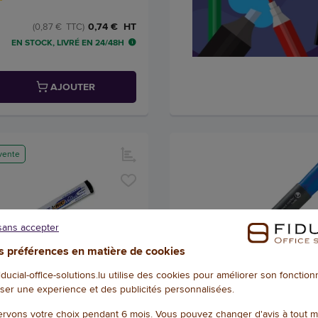
0,74 € HT
(0,87 € TTC)
EN STOCK, LIVRÉ EN 24/48H
AJOUTER
vente
sans accepter
 préférences en matière de cookies
fiducial-office-solutions.lu utilise des cookies pour améliorer son fonctio
+ 3 couleurs
+ 2 coul
ser une experience et des publicités personnalisées.
façable à sec 1701 - Pointe
Marqueur permanent pointe
rvons votre choix pendant 6 mois. Vous pouvez changer d'avis à tout 