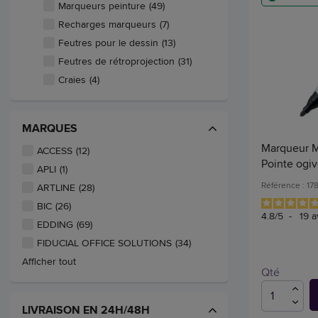
Marqueurs peinture
(49)
Recharges marqueurs
(7)
Feutres pour le dessin
(13)
Feutres de rétroprojection
(31)
Craies
(4)
MARQUES
Marqueur M
ACCESS
(12)
Pointe ogiv
APLI
(1)
Référence : 17
ARTLINE
(28)
BIC
(26)
4.8
/
5
-
19
a
EDDING
(69)
FIDUCIAL OFFICE SOLUTIONS
(34)
Afficher tout
Qté
LIVRAISON EN 24H/48H