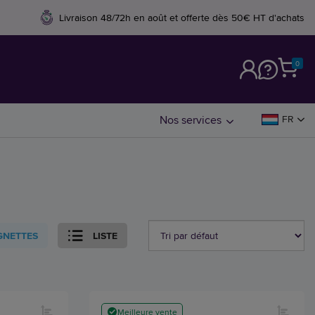
Livraison 48/72h en août et offerte dès 50€ HT d'achats
0
M
Nos services
FR
GNETTES
LISTE
Meilleure vente