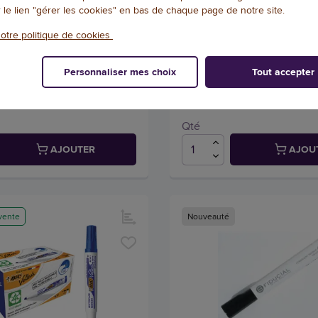
r - Velleda
Bleu - FIDUCIAL
r le lien "gérer les cookies" en bas de chaque page de notre site.
418417
Référence : 11495506
otre politique de cookies
vis
4
/
5
-
2
avis
Personnaliser mes choix
Tout accepter
1,71 € HT
(2,00 € TTC)
(1,28 € TT
EN STOCK, LIVRÉ EN 24/48H
EN STOCK, LIVRÉ
Qté
AJOUTER
AJOU
vente
Nouveauté