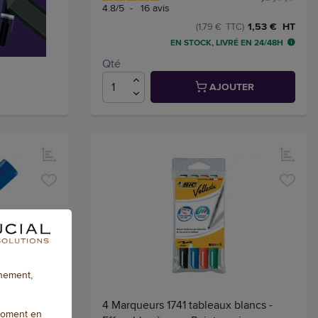
4.8
/
5
-
16
avis
1,53 € HT
(1,79 € TTC)
EN STOCK, LIVRÉ EN 24/48H
Qté
AJOUTER
nnement,
eurs
 ogive -
4 Marqueurs 1741 tableaux blancs -
moment en