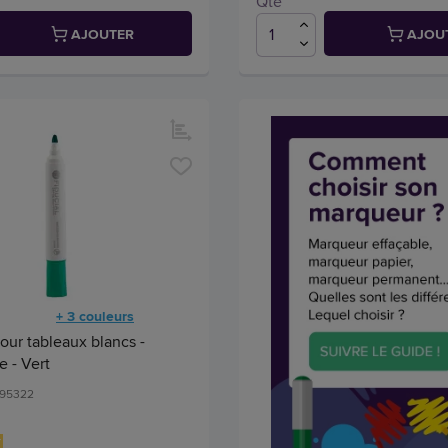
Qté
AJOUTER
AJOU
+ 3 couleurs
ur tableaux blancs -
e - Vert
495322