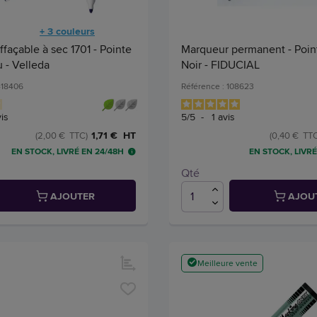
+ 3 couleurs
façable à sec 1701 - Pointe
Marqueur permanent - Point
u - Velleda
Noir - FIDUCIAL
418406
Référence : 108623
is
5
/
5
-
1
avis
1,71 € HT
(2,00 € TTC)
(0,40 € TTC
EN STOCK, LIVRÉ EN 24/48H
EN STOCK, LIVRÉ
Qté
AJOUTER
AJOU
Meilleure vente