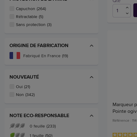
Qté
Capuchon
(264)
Rétractable
(5)
Sans protection
(3)
ORIGINE DE FABRICATION
Fabriqué En France
(19)
NOUVEAUTÉ
Oui
(21)
Non
(342)
Marqueur po
Pointe ogiv
NOTE ECO-RESPONSABLE
Référence : 11
0 feuille
(233)
1 feuille
(50)