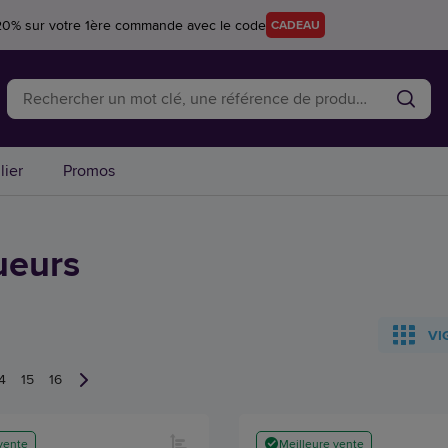
20% sur votre 1ère commande avec le code
CADEAU
lier
Promos
ueurs
VI
4
15
16
vente
Meilleure vente