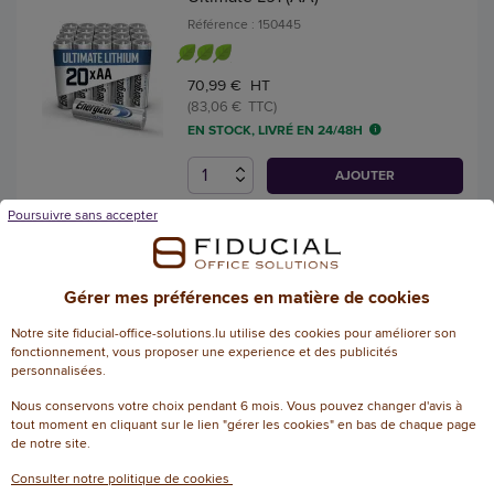
Référence : 150445
70,99 € HT
(83,06 € TTC)
EN STOCK, LIVRÉ EN 24/48H
AJOUTER
Poursuivre sans accepter
10 Piles lithium Ultimate DP10 -
9V - ENERGIZER
Gérer mes préférences en matière de cookies
Référence : 128470
Notre site fiducial-office-solutions.lu utilise des cookies pour améliorer son
142,71 € HT
fonctionnement, vous proposer une experience et des publicités
(166,97 € TTC)
personnalisées.
EN STOCK, LIVRÉ EN 24/48H
Nous conservons votre choix pendant 6 mois. Vous pouvez changer d'avis à
tout moment en cliquant sur le lien "gérer les cookies" en bas de chaque page
AJOUTER
de notre site.
Consulter notre politique de cookies