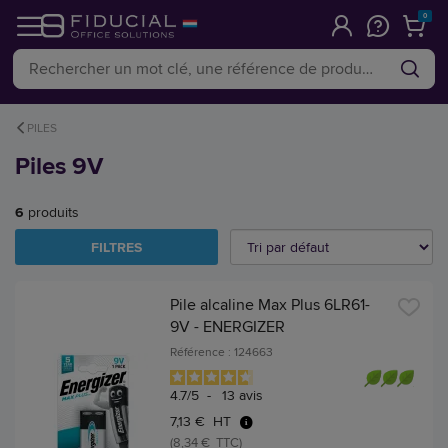
0
PILES
Piles 9V
6
produits
FILTRES
Pile alcaline Max Plus 6LR61-
9V - ENERGIZER
Référence : 124663
4.7
/
5
-
13
avis
7,13 € HT
(8,34 € TTC)