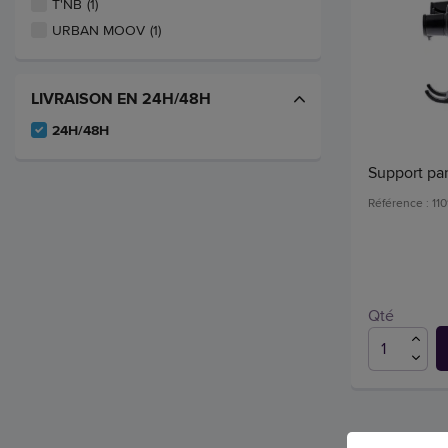
T'NB
(1)
URBAN MOOV
(1)
LIVRAISON EN 24H/48H
24H/48H
Support par
Référence : 11
Qté