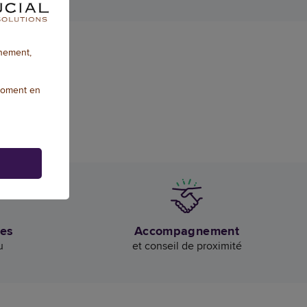
nnement,
moment en
des
Accompagnement
u
et conseil de proximité