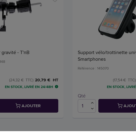
 gravité - T'nB
Support vélo/trottinette un
Smartphones
0148
Référence : 145070
20,79 € HT
(24,32 € TTC)
(17,54 € TTC)
EN STOCK, LIVRÉ EN 24/48H
EN STOCK, LIVRÉ
Qté
AJOUTER
AJOU