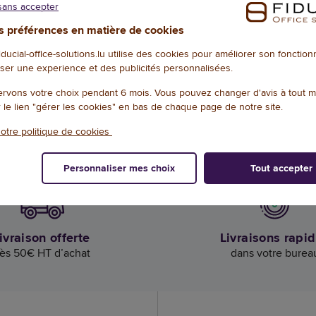
sans accepter
 préférences en matière de cookies
Fiducial Office Solutions en Europe
fiducial-office-solutions.lu utilise des cookies pour améliorer son fonctio
ser une experience et des publicités personnalisées.
rvons votre choix pendant 6 mois. Vous pouvez changer d'avis à tout 
r le lien "gérer les cookies" en bas de chaque page de notre site.
otre politique de cookies
Français
Luxembourg
Français
/
Nederlands
Personnaliser mes choix
Tout accepter
ivraison offerte
Livraisons rapi
ès 50€ HT d’achat
dans votre burea