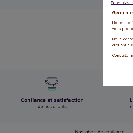
Poursuivre 
Gérer mes
Notre site 
vous propo
Nous conse
cliquant su
Consulter n
Confiance et satisfaction
L
de nos clients
d
Nos labels de confiance