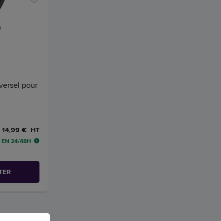
iversel pour
14,99 € HT
 EN 24/48H
TER