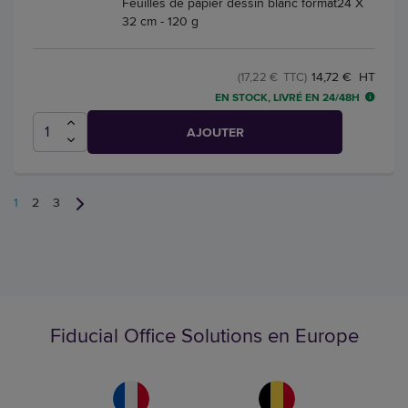
Feuilles de papier dessin blanc format24 X
32 cm - 120 g
14,72 € HT
(17,22 € TTC)
EN STOCK, LIVRÉ EN 24/48H
AJOUTER
1
2
3
Fiducial Office Solutions en Europe