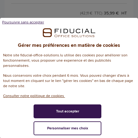
35,99 € HT
(42,11 € TTC)
EN STOCK, LIVRÉ EN 24/48H
Poursuivre sans accepter
AJOUTER
Gérer mes préférences en matière de cookies
Notre site fiducial-office-solutions.lu utilise des cookies pour améliorer son
200 Feuilles de papier dessin blanc
fonctionnement, vous proposer une experience et des publicités
personnalisées.
format24 X 32 cm - 160 g
Nous conservons votre choix pendant 6 mois. Vous pouvez changer d'avis à
4
/
5
-
Référence
tout moment en cliquant sur le lien "gérer les cookies" en bas de chaque page
: 133458
2
avis
de notre site.
Feuilles de papier dessin blanc format24 X
Consulter notre politique de cookies
32 cm - 160 g
Tout accepter
17,25 € HT
(20,18 € TTC)
EN STOCK, LIVRÉ EN 24/48H
Personnaliser mes choix
AJOUTER