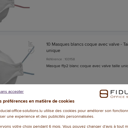
10 Masques blancs coque avec valve - Tai
unique
Référence : 103158
Masque ffp2 blanc coque avec valve taille uni
sans accepter
 préférences en matière de cookies
fiducial-office-solutions.lu utilise des cookies pour améliorer son fonctio
ser une experience et des publicités personnalisées.
Filtre consommable blanc pour masque 4
3M
rvons votre choix pendant 6 mois. Vous pouvez changer d'avis à tout 