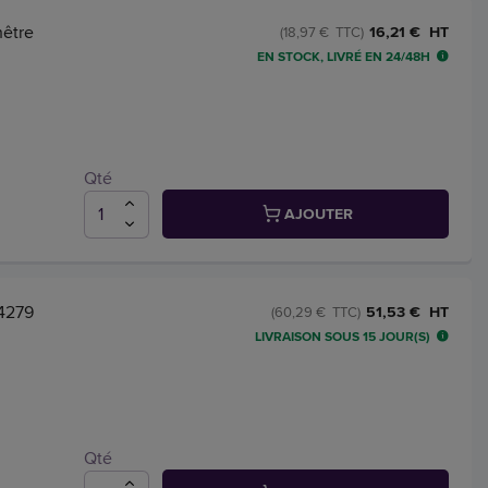
nêtre
16,21 € HT
(18,97 € TTC)
EN STOCK, LIVRÉ EN 24/48H
Qté
AJOUTER
 4279
51,53 € HT
(60,29 € TTC)
LIVRAISON SOUS 15 JOUR(S)
Qté