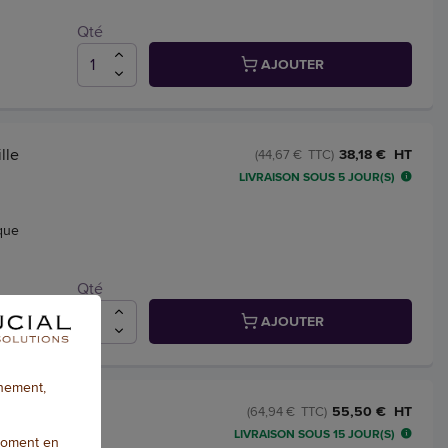
Qté
AJOUTER
lle
38,18 € HT
(44,67 € TTC)
LIVRAISON SOUS 5 JOUR(S)
que
Qté
AJOUTER
nnement,
251 -
55,50 € HT
(64,94 € TTC)
LIVRAISON SOUS 15 JOUR(S)
moment en