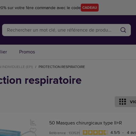
20% sur votre 1ère commande avec le code
CADEAU
lier
Promos
INDIVIDUELLE (EPI)
/
PROTECTION RESPIRATOIRE
tion respiratoire
VI
50 Masques chirurgicaux type II+R
4.5
/
5
-
4
avi
Référence : 133531