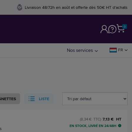
Livraison 48/72h en août et offerte dès 50€ HT d'achats
0
M
Nos services
FR
GNETTES
LISTE
7,13 € HT
(8,34 € TTC)
EN STOCK, LIVRÉ EN 24/48H
s