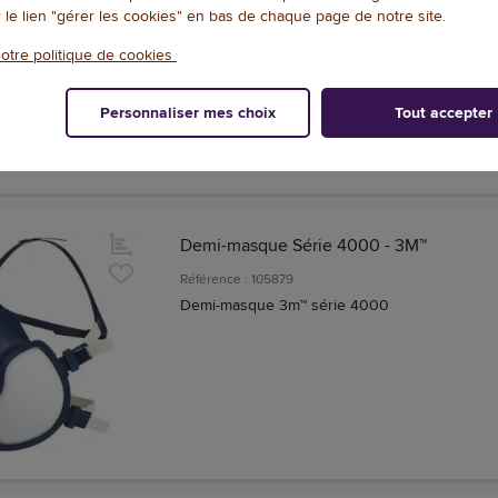
r le lien "gérer les cookies" en bas de chaque page de notre site.
Référence : 102445
Filtre consommable blanc (ffa1p2rd) pour mas
otre politique de cookies
4251 taille unique
Personnaliser mes choix
Tout accepter
Demi-masque Série 4000 - 3M™
Référence : 105879
Demi-masque 3m™ série 4000