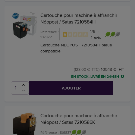
Cartouche pour machine à affranchir
Néopost / Satas 7210584H
1
/
5
-
Référence :
107922
1
avis
Cartouche NEOPOST 7210584H bleue
compatible
105,13 € HT
(123,00 € TTC)
EN STOCK, LIVRÉ EN 24/48H
AJOUTER
Cartouche pour machine à affranchir
Néopost / Satas 7210586K
Référence : 106837