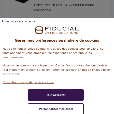
Cartouche NEOPOST 7210586K bleue
compatible
Poursuivre sans accepter
106,47 € HT
(124,57 € TTC)
LIVRAISON SOUS 15 JOUR(S)
Gérer mes préférences en matière de cookies
AJOUTER
Notre site fiducial-office-solutions.lu utilise des cookies pour améliorer son
fonctionnement, vous proposer une experience et des publicités
personnalisées.
Nous conservons votre choix pendant 6 mois. Vous pouvez changer d'avis à
tout moment en cliquant sur le lien "gérer les cookies" en bas de chaque page
de notre site.
Consulter notre politique de cookies
Fiducial Office Solutions en Europe
Tout accepter
Personnaliser mes choix