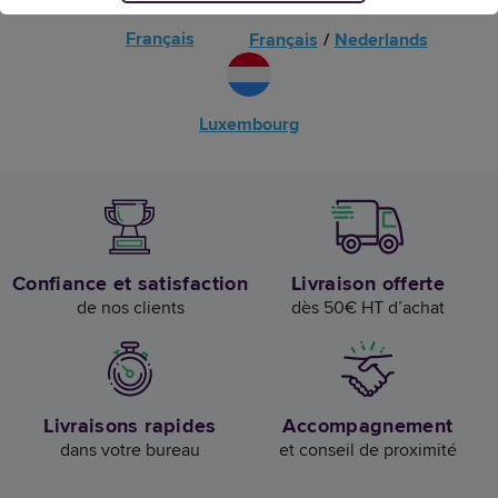
Français
Français
/
Nederlands
Luxembourg
Confiance et satisfaction
Livraison offerte
de nos clients
dès 50€ HT d’achat
Livraisons rapides
Accompagnement
dans votre bureau
et conseil de proximité