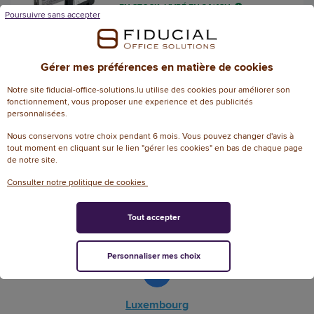
EN STOCK, LIVRÉ EN 24/48H
Poursuivre sans accepter
AJOUTER
Gérer mes préférences en matière de cookies
Notre site fiducial-office-solutions.lu utilise des cookies pour améliorer son
fonctionnement, vous proposer une experience et des publicités
personnalisées.
Nous conservons votre choix pendant 6 mois. Vous pouvez changer d'avis à
tout moment en cliquant sur le lien "gérer les cookies" en bas de chaque page
de notre site.
Fiducial Office Solutions en Europe
Consulter notre politique de cookies
Tout accepter
Français
Français
/
Nederlands
Personnaliser mes choix
Luxembourg