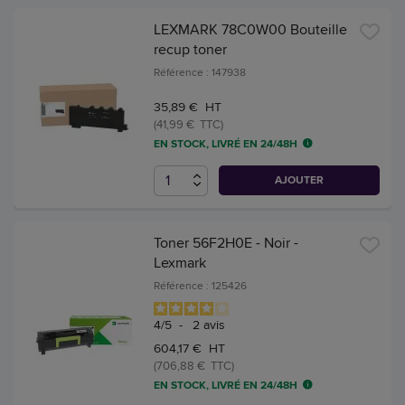
LEXMARK 78C0W00 Bouteille
recup toner
Référence : 147938
35,89 € HT
(41,99 € TTC)
EN STOCK, LIVRÉ EN 24/48H
AJOUTER
Toner 56F2H0E - Noir -
Lexmark
Référence : 125426
4
/
5
-
2
avis
604,17 € HT
(706,88 € TTC)
EN STOCK, LIVRÉ EN 24/48H