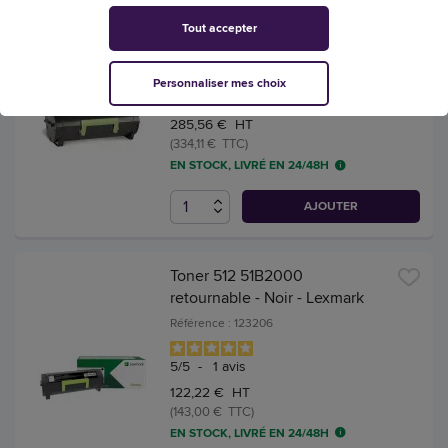
Tout accepter
Toner 502 50F2H00 haute
capacité - Noir - Lexmark
Personnaliser mes choix
Référence : 106363
285,56 € HT
(334,11 € TTC)
EN STOCK, LIVRÉ EN 24/48H
AJOUTER
Toner 512 51B2000
retournable - Noir - Lexmark
Référence : 123206
5
/
5
-
1
avis
122,22 € HT
(143,00 € TTC)
EN STOCK, LIVRÉ EN 24/48H