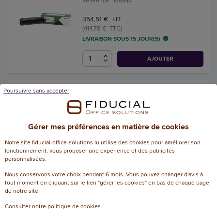
Référence : 135944
354,51 € HT
(414,78 € TTC)
LIVRAISON SOUS 15 JOUR(S)
AJOUTER
Poursuivre sans accepter
Toner remanufacturé éq.
LEXMARK 50F0XA0,
50F2X00, 50F2X0E - Haute
capacité - Noir
Gérer mes préférences en matière de cookies
Référence : 116785
Notre site fiducial-office-solutions.lu utilise des cookies pour améliorer son
fonctionnement, vous proposer une experience et des publicités
personnalisées.
67,29 € HT
(78,73 € TTC)
Nous conservons votre choix pendant 6 mois. Vous pouvez changer d'avis à
tout moment en cliquant sur le lien "gérer les cookies" en bas de chaque page
EN STOCK, LIVRÉ EN 24/48H
de notre site.
AJOUTER
Consulter notre politique de cookies