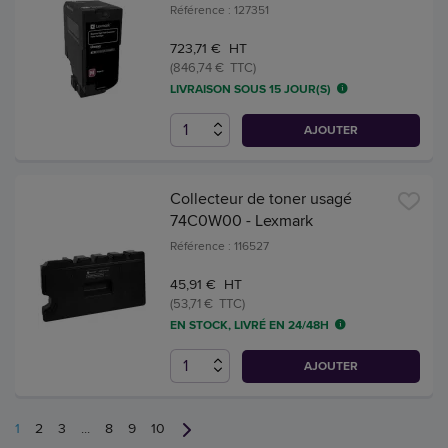
Référence : 127351
723,71 € HT
(846,74 € TTC)
LIVRAISON SOUS 15 JOUR(S)
AJOUTER
Collecteur de toner usagé
74C0W00 - Lexmark
Référence : 116527
45,91 € HT
(53,71 € TTC)
EN STOCK, LIVRÉ EN 24/48H
AJOUTER
1
2
3
...
8
9
10