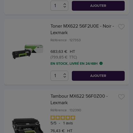
AJOUTER
Toner MX622 56F2U0E - Noir -
Lexmark
Référence : 127353
683,63 € HT
(799,85 € TTC)
EN STOCK, LIVRÉ EN 24/48H
AJOUTER
Tambour MX622 56F0Z00 -
Lexmark
Référence : 132390
5
/
5
-
1
avis
76,43 € HT