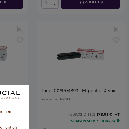
TER
AJOUTER
Xerox
Toner 006R04393 - Magenta - Xerox
Référence : 144366
nnement,
130,67 € HT
178,91 € HT
(209,32 € TTC)
 EN 24/48H
LIVRAISON SOUS 15 JOUR(S)
moment en