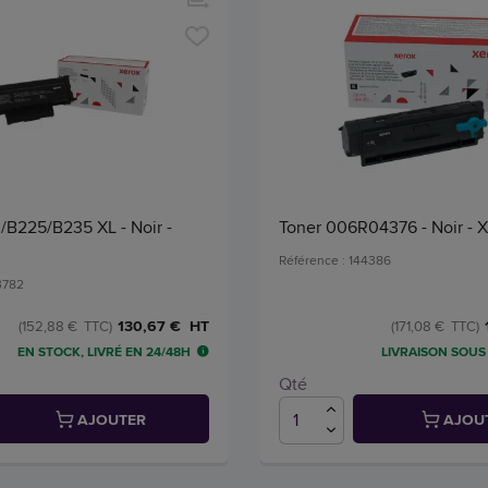
/B225/B235 XL - Noir -
Toner 006R04376 - Noir - 
Référence : 144386
3782
130,67 € HT
(152,88 € TTC)
(171,08 € TTC)
EN STOCK, LIVRÉ EN 24/48H
LIVRAISON SOUS 
Qté
AJOUTER
AJOU