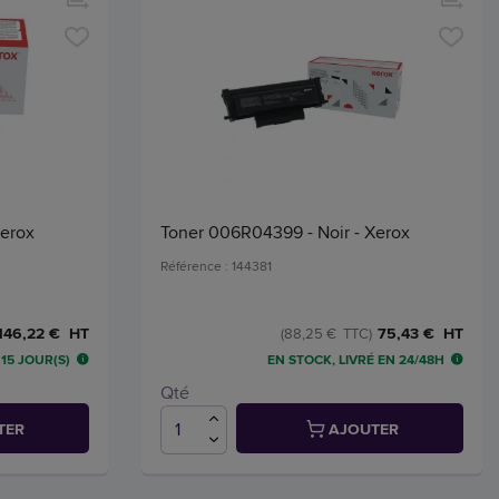
Xerox
Toner 006R04399 - Noir - Xerox
Référence : 144381
146,22 € HT
75,43 € HT
(88,25 € TTC)
15 JOUR(S)
EN STOCK, LIVRÉ EN 24/48H
Qté
TER
AJOUTER