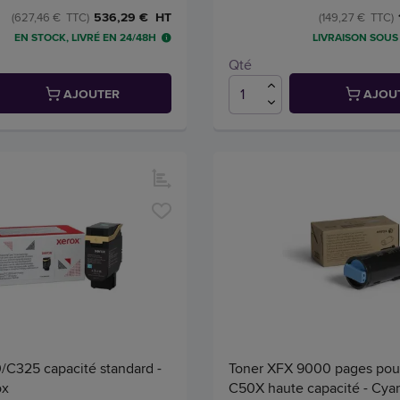
536,29 € HT
(627,46 € TTC)
(149,27 € TTC)
EN STOCK, LIVRÉ EN 24/48H
LIVRAISON SOUS 
Qté
AJOUTER
AJOU
/C325 capacité standard -
Toner XFX 9000 pages pou
ox
C50X haute capacité - Cyan