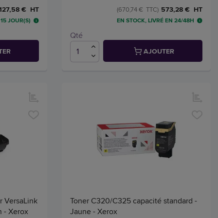
127,58 € HT
573,28 € HT
(670,74 € TTC)
15 JOUR(S)
EN STOCK, LIVRÉ EN 24/48H
Qté
TER
AJOUTER
r VersaLink
Toner C320/C325 capacité standard -
 - Xerox
Jaune - Xerox