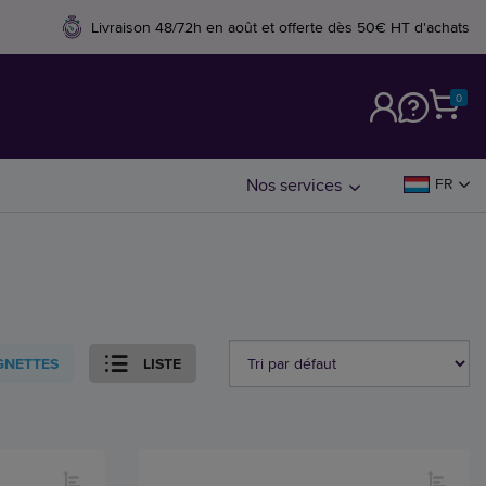
Livraison 48/72h en août et offerte dès 50€ HT d'achats
0
M
Nos services
FR
GNETTES
LISTE