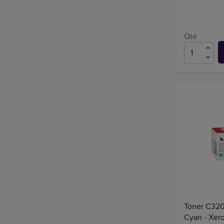
Qté
Toner C320
Cyan - Xer