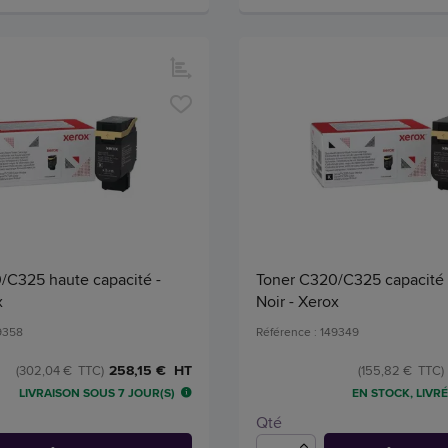
/C325 haute capacité -
Toner C320/C325 capacité 
x
Noir - Xerox
49358
Référence : 149349
258,15 € HT
(302,04 € TTC)
(155,82 € TTC)
LIVRAISON SOUS 7 JOUR(S)
EN STOCK, LIVRÉ
Qté