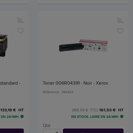
standard -
Toner 006R04391 - Noir - Xerox
Référence : 144363
133,18 € HT
161,53 € HT
(188,99 € TTC)
 EN 24/48H
EN STOCK, LIVRÉ EN 24/48H
Qté