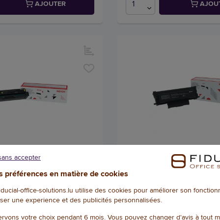
AJOUTER
AJOU
04394 - Jaune - Xerox
Toner 006R04400 - Noir - 
sans accepter
4372
Référence : 144383
 préférences en matière de cookies
fiducial-office-solutions.lu utilise des cookies pour améliorer son fonctio
178,91 € HT
(209,32 € TTC)
(152,88 € TTC)
ser une experience et des publicités personnalisées.
LIVRAISON SOUS 15 JOUR(S)
EN STOCK, LIVRÉ
rvons votre choix pendant 6 mois. Vous pouvez changer d'avis à tout 