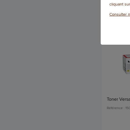
Qté
cliquant su
Consulter n
Toner Vers
Référence : 15