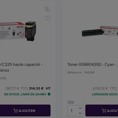
/C325 haute capacité -
Toner 006R04392 - Cyan -
Xerox
Référence : 144364
49356
314,33 € HT
(367,77 € TTC)
(209,32 € TTC)
EN STOCK, LIVRÉ EN 24/48H
LIVRAISON SOUS 
Qté
AJOUTER
AJOU