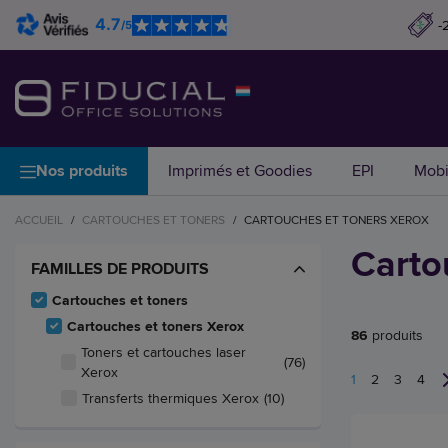
4.7
-
/5
Nos produits
Imprimés et Goodies
EPI
Mobi
ACCUEIL
/
CARTOUCHES ET TONERS
/
CARTOUCHES ET TONERS XEROX
Carto
FAMILLES DE PRODUITS
Cartouches et toners
Cartouches et toners Xerox
86
produits
Toners et cartouches laser
(76)
Xerox
1
2
3
4
Transferts thermiques Xerox
(10)