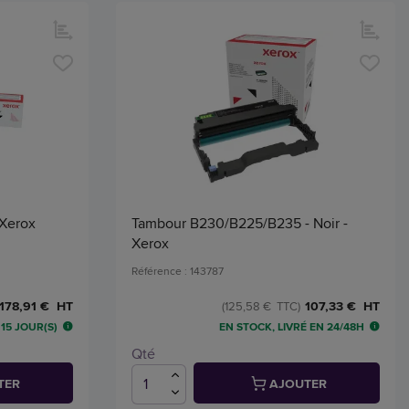
 Xerox
Tambour B230/B225/B235 - Noir -
Xerox
Référence : 143787
178,91 € HT
107,33 € HT
(125,58 € TTC)
15 JOUR(S)
EN STOCK, LIVRÉ EN 24/48H
Qté
TER
AJOUTER