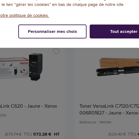
Qté
r le lien "gérer les cookies" en bas de chaque page de notre site.
AJOUTER
AJOU
otre politique de cookies
Personnaliser mes choix
Tout accepter
aLink C620 - Jaune - Xerox
Toner VersaLink C7120/C71
006R01827 - Jaune - Xerox
0313
Référence : 144394
573,28 € HT
(670,74 € TTC)
(529,40 € TTC)