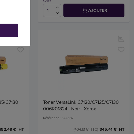
Qté
TER
AJOUTER
25/C7130
Toner VersaLink C7120/C7125/C7130
006R01824 - Noir - Xerox
Référence : 144387
452,48 € HT
345,41 € HT
(404,13 € TTC)