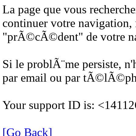
La page que vous recherche
continuer votre navigation, 
"prÃ©cÃ©dent" de votre na
Si le problÃ¨me persiste, n
par email ou par tÃ©lÃ©p
Your support ID is: <141
[Go Back]