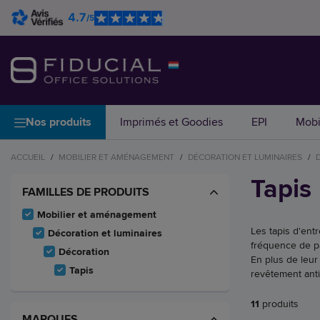
4.7
/5
Nos produits
Imprimés et Goodies
EPI
Mobi
ACCUEIL
/
MOBILIER ET AMÉNAGEMENT
/
DÉCORATION ET LUMINAIRES
/
Tapis
FAMILLES DE PRODUITS
Mobilier et aménagement
Les tapis d'entr
Décoration et luminaires
fréquence de p
Décoration
En plus de leur
Tapis
revêtement anti
11
produits
MARQUES