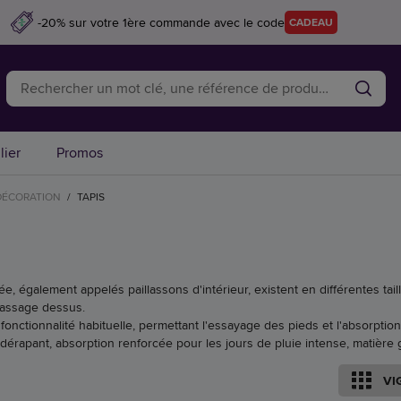
-20% sur votre 1ère commande avec le code
CADEAU
lier
Promos
DÉCORATION
/
TAPIS
ée, également appelés paillassons d'intérieur, existent en différentes ta
assage dessus.
 fonctionnalité habituelle, permettant l'essayage des pieds et l'absorpti
dérapant, absorption renforcée pour les jours de pluie intense, matière gr
VI