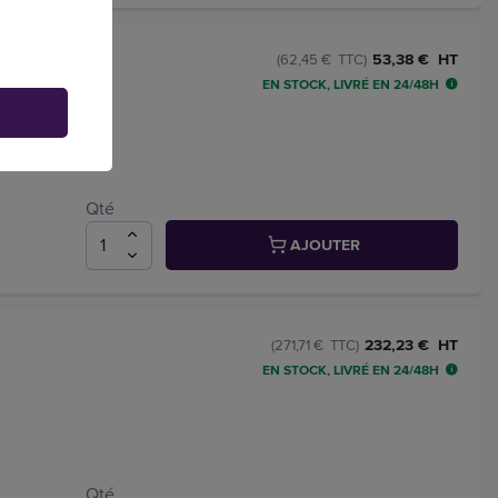
cm –
53,38 € HT
(62,45 € TTC)
EN STOCK, LIVRÉ EN 24/48H
Qté
AJOUTER
232,23 € HT
(271,71 € TTC)
EN STOCK, LIVRÉ EN 24/48H
Qté