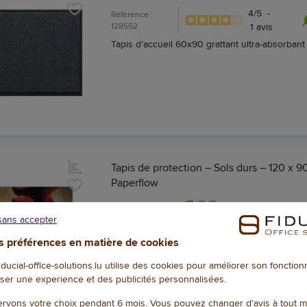
4
/
5
-
Référence :
128552
1
avis
Tapis d'accueil 60x90 grattant ultra-absorbant
Tapis de protection – Sols durs – 120 x 9
Paperflow
Référence : 128993
sans accepter
Tapis de protection 90 x 120 sols durs
 préférences en matière de cookies
fiducial-office-solutions.lu utilise des cookies pour améliorer son fonctio
ser une experience et des publicités personnalisées.
rvons votre choix pendant 6 mois. Vous pouvez changer d'avis à tout 