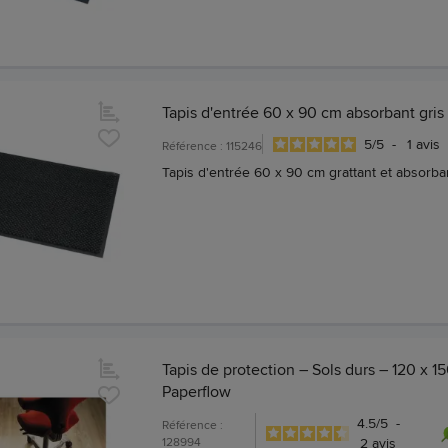
Tapis d'entrée 60 x 90 cm absorbant gris
5
/
5
-
1
avis
Référence : 115246
Tapis d'entrée 60 x 90 cm grattant et absorba
Tapis de protection – Sols durs – 120 x 1
Paperflow
4.5
/
5
-
Référence :
128994
2
avis