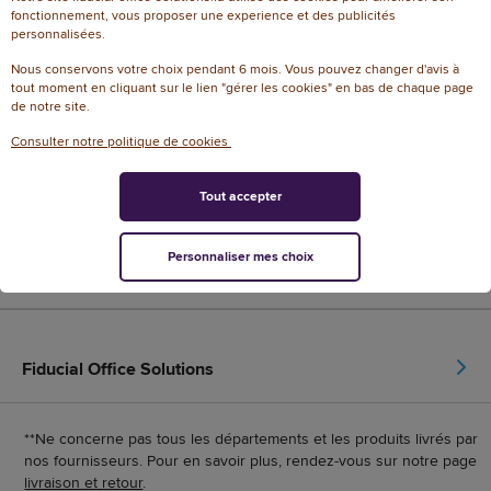
fonctionnement, vous proposer une experience et des publicités
dans votre bureau
et conseil de proximité
personnalisées.
Nous conservons votre choix pendant 6 mois. Vous pouvez changer d'avis à
tout moment en cliquant sur le lien "gérer les cookies" en bas de chaque page
de notre site.
Nos labels de confiance
Consulter notre politique de cookies
Tout accepter
Personnaliser mes choix
Fiducial Office Solutions
**Ne concerne pas tous les départements et les produits livrés par
nos fournisseurs. Pour en savoir plus, rendez-vous sur notre page
livraison et retour
.