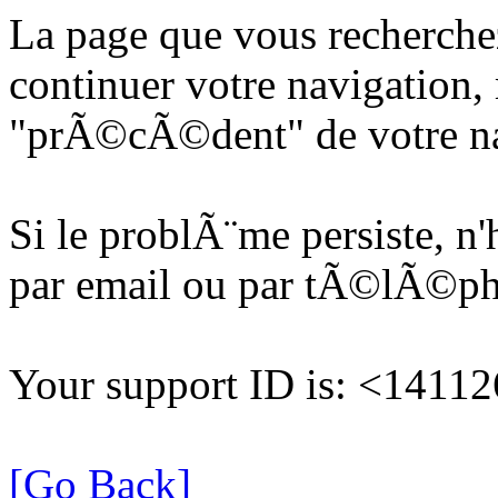
La page que vous recherche
continuer votre navigation, 
"prÃ©cÃ©dent" de votre na
Si le problÃ¨me persiste, n
par email ou par tÃ©lÃ©p
Your support ID is: <141
[Go Back]