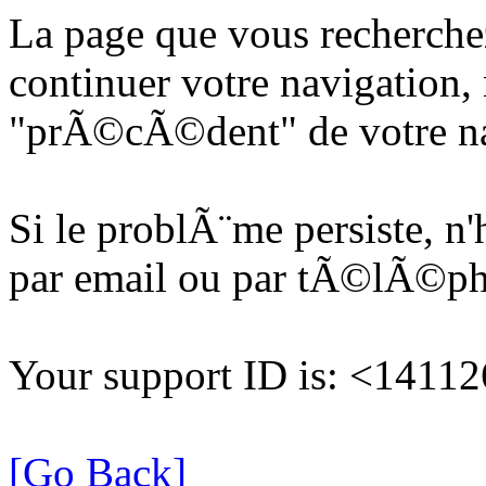
La page que vous recherche
continuer votre navigation, 
"prÃ©cÃ©dent" de votre na
Si le problÃ¨me persiste, n
par email ou par tÃ©lÃ©p
Your support ID is: <141
[Go Back]