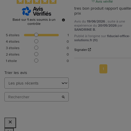
Avis vérifié
tres bon produit rapport qualite
prix
Basé sur
1
avis soumis à un
Avis du
19/06/2026
, suite à une
contrôle
expérience du
20/05/2026
par
SANDRINE B.
5
étoiles
1
Publié à l'origine sur
fiducial-office-
solutions.fr (fr)
4
étoiles
0
3
étoiles
0
Signaler
2
étoiles
0
1
étoile
0
1
Trier les avis