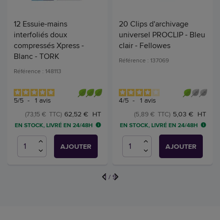
12 Essuie-mains
20 Clips d'archivage
interfoliés doux
universel PROCLIP - Bleu
compressés Xpress -
clair - Fellowes
Blanc - TORK
Référence : 137069
Référence : 148113
5
/
5
-
1
avis
4
/
5
-
1
avis
62,52 € HT
5,03 € HT
(73,15 € TTC)
(5,89 € TTC)
EN STOCK, LIVRÉ EN 24/48H
EN STOCK, LIVRÉ EN 24/48H
AJOUTER
AJOUTER
1
/
9