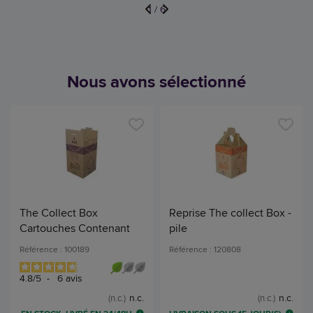
1
/
6
Nous avons sélectionné
The Collect Box
Reprise The collect Box -
Cartouches Contenant
pile
Référence : 100189
Référence : 120808
4.8
/
5
-
6
avis
n.c.
n.c.
(n.c.)
(n.c.)