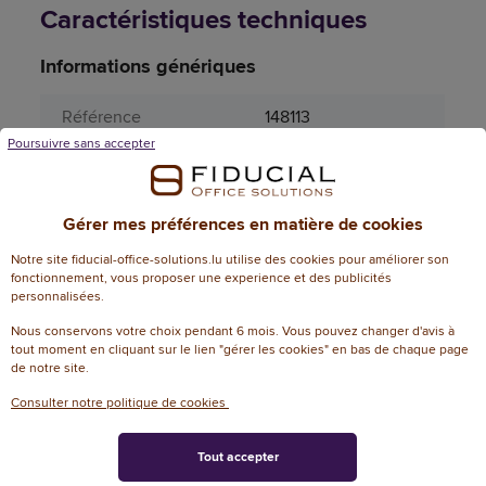
Caractéristiques techniques
Informations génériques
Référence
148113
Poursuivre sans accepter
Référence fabricant
100888
Dimensions
Gérer mes préférences en matière de cookies
32.2 cm (L) x laize
Dimensions
Notre site fiducial-office-solutions.lu utilise des cookies pour améliorer son
21.2 cm
fonctionnement, vous proposer une experience et des publicités
personnalisées.
Attributs spécifiques
Nous conservons votre choix pendant 6 mois. Vous pouvez changer d'avis à
tout moment en cliquant sur le lien "gérer les cookies" en bas de chaque page
Aérosol
Non
de notre site.
Certificat FSC
essity_france
Consulter notre politique de cookies
Diamètre
0
Tout accepter
bobine/rouleau