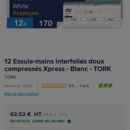
12 Essuie-mains interfoliés doux
compressés Xpress - Blanc - TORK
TORK
5
/
5
-
1
avis
Référence : 148113
Voir la description
62,52 € HT
(73,15 € TTC)
EN STOCK, LIVRÉ EN 24/48H