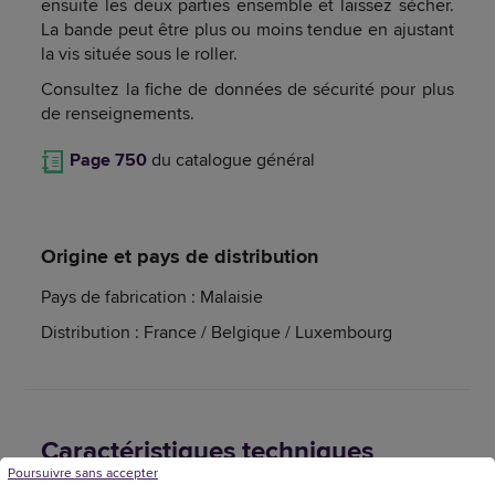
ensuite les deux parties ensemble et laissez sécher.
La bande peut être plus ou moins tendue en ajustant
la vis située sous le roller.
Consultez la fiche de données de sécurité pour plus
de renseignements.
Page 750
du catalogue général
Origine et pays de distribution
Pays de fabrication : Malaisie
Distribution : France / Belgique / Luxembourg
Caractéristiques techniques
Poursuivre sans accepter