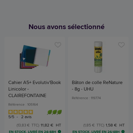
Nous avons sélectionné
Cahier A5+ Evolutiv'Book
Bâton de colle ReNature
Linicolor -
- 8g - UHU
CLAIREFONTAINE
Référence : 119774
Référence : 105164
5
/
5
-
2
avis
11,82 € HT
1,58 € HT
(13,83 € TTC)
(1,85 € TTC)
EN STOCK, LIVRÉ EN 24/48H
EN STOCK, LIVRÉ EN 24/48H