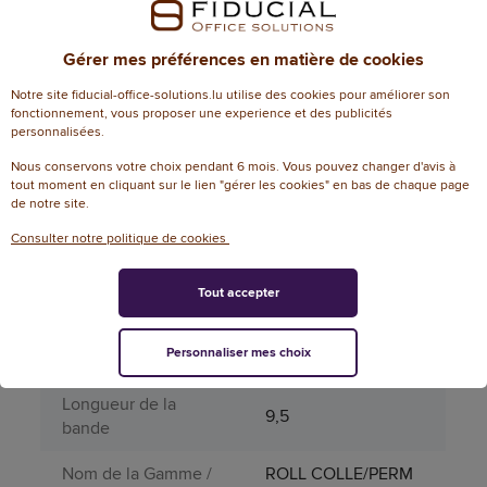
Informations génériques
Référence
124556
Gérer mes préférences en matière de cookies
Dimensions
Notre site fiducial-office-solutions.lu utilise des cookies pour améliorer son
fonctionnement, vous proposer une experience et des publicités
personnalisées.
Dimensions
9 cm (L) x 6 cm (l)
Nous conservons votre choix pendant 6 mois. Vous pouvez changer d'avis à
Attributs spécifiques
tout moment en cliquant sur le lien "gérer les cookies" en bas de chaque page
de notre site.
Aérosol
Non
Consulter notre politique de cookies
Contenance colle
9
Tout accepter
Fiche sécurité
124556_fs_fr
Personnaliser mes choix
Largeur de la bande
6,5
Longueur de la
9,5
bande
Nom de la Gamme /
ROLL COLLE/PERM