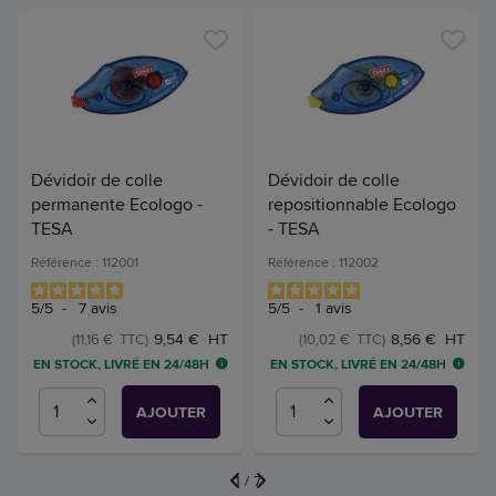
Dévidoir de colle
Dévidoir de colle
permanente Ecologo -
repositionnable Ecologo
TESA
- TESA
Référence : 112001
Référence : 112002
5
/
5
-
7
avis
5
/
5
-
1
avis
9,54 € HT
8,56 € HT
(11,16 € TTC)
(10,02 € TTC)
EN STOCK, LIVRÉ EN 24/48H
EN STOCK, LIVRÉ EN 24/48H
AJOUTER
AJOUTER
1
/
7