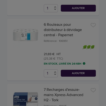
AJOUTER
6 Rouleaux pour
distributeur à dévidage
central - Papernet
Référence : 106951
21,69 € HT
(25,38 € TTC)
EN STOCK, LIVRÉ EN 24/48H
AJOUTER
7 Recharges d'essuie-
mains Xpress Advanced
H2 - Tork
Référence : 111405