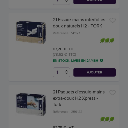
21 Essuie-mains interfoliés
doux naturels H2 - TORK
Référence : 141177
67,20 € HT
(78,62 € TTC)
EN STOCK, LIVRÉ EN 24/48H
AJOUTER
21 Paquets d'essuie-mains
extra-doux H2 Xpress -
Tork
Référence : 259122
82,75 € HT